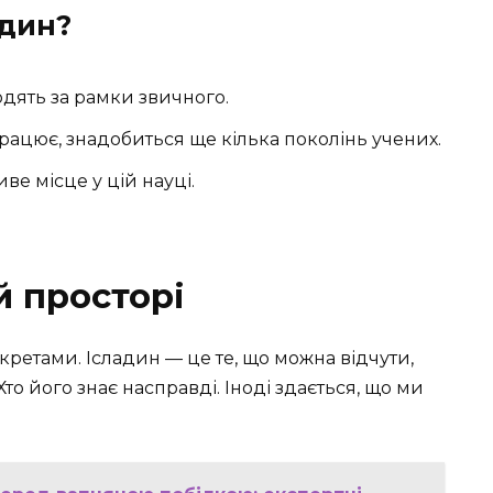
адин?
одять за рамки звичного.
 працює, знадобиться ще кілька поколінь учених.
ве місце у цій науці.
й просторі
кретами. Ісладин — це те, що можна відчути,
то його знає насправді. Іноді здається, що ми