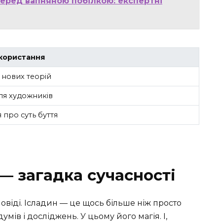
перед вапняною побілкою: експертні
користання
нових теорій
ля художників
я про суть буття
— загадка сучасності
овіді. Ісладин — це щось більше ніж просто
умів і досліджень. У цьому його магія. І,