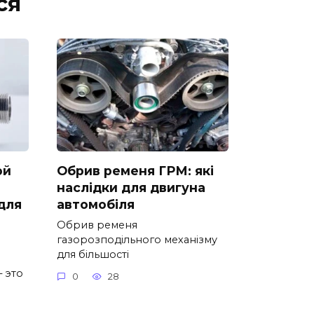
ся
ой
Обрив ременя ГРМ: які
наслідки для двигуна
для
автомобіля
Обрив ременя
газорозподільного механізму
для більшості
 это
0
28