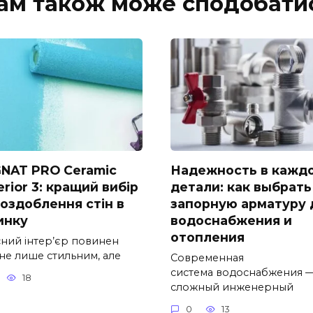
ам також може сподобати
NAT PRO Ceramic
Надежность в кажд
rior 3: кращий вибір
детали: как выбрать
 оздоблення стін в
запорную арматуру 
инку
водоснабжения и
отопления
сний інтер’єр повинен
 не лише стильним, але
Современная
система водоснабжения —
18
сложный инженерный
0
13