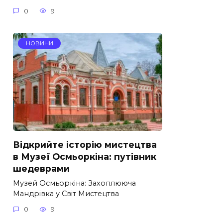
0
9
НОВИНИ
Відкрийте історію мистецтва
в Музеї Осмьоркіна: путівник
шедеврами
Музей Осмьоркіна: Захоплююча
Мандрівка у Світ Мистецтва
0
9