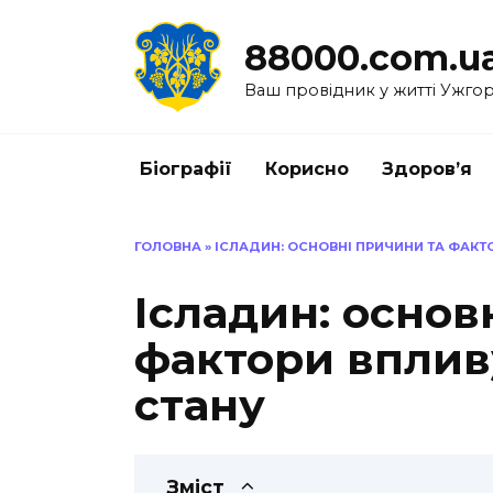
Перейти
до
88000.com.u
вмісту
Ваш провідник у житті Ужго
Біографії
Корисно
Здоров’я
ГОЛОВНА
»
ІСЛАДИН: ОСНОВНІ ПРИЧИНИ ТА ФАКТ
Ісладин: основ
фактори вплив
стану
Зміст