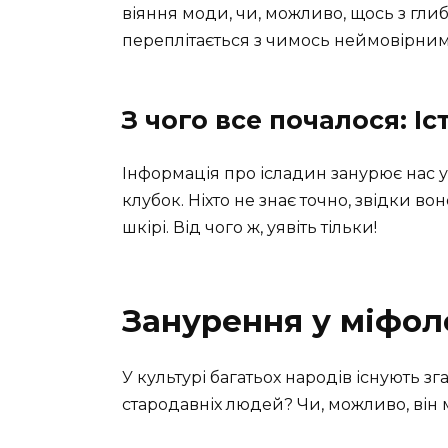
віяння моди, чи, можливо, щось з гли
переплітається з чимось неймовірним
З чого все почалося: І
Інформація про ісладин занурює нас у
клубок. Ніхто не знає точно, звідки в
шкірі. Від чого ж, уявіть тільки!
Занурення у міфол
У культурі багатьох народів існують зг
стародавніх людей? Чи, можливо, він