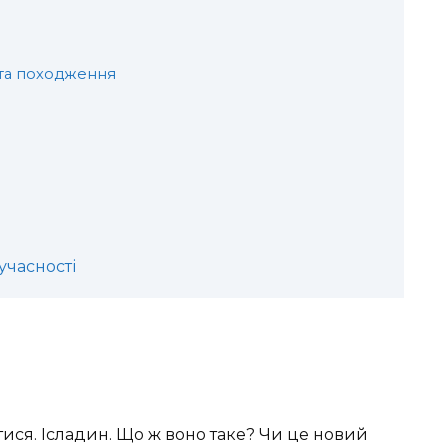
я та походження
учасності
ися. Ісладин. Що ж воно таке? Чи це новий