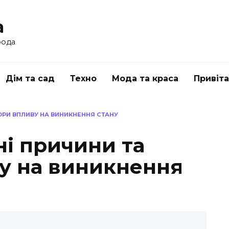
a
рода
Дім та сад
Техно
Мода та краса
Привіт
ОРИ ВПЛИВУ НА ВИНИКНЕННЯ СТАНУ
ні причини та
у на виникнення