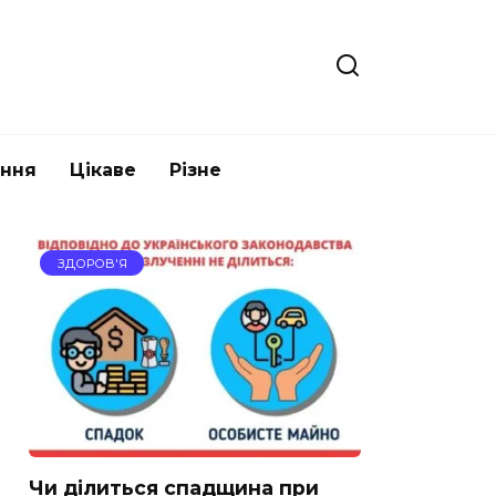
ання
Цікаве
Різне
ЗДОРОВ'Я
Чи ділиться спадщина при