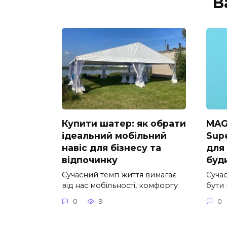
В
Купити шатер: як обрати
MAG
ідеальний мобільний
Supe
навіс для бізнесу та
для
відпочинку
буд
Сучасний темп життя вимагає
Суча
від нас мобільності, комфорту
бути
0
9
0