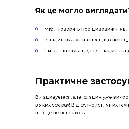
Як це могло виглядати
Міфи говорять про дивовижні явищ
Ісладин вказує на щось, що не пі
Чи не підказка це, що ісладин — ц
Практичне застосу
Ви здивуєтеся, але ісладин уже викори
в яких сферах! Від футуристичних тех
про це не всі знають.