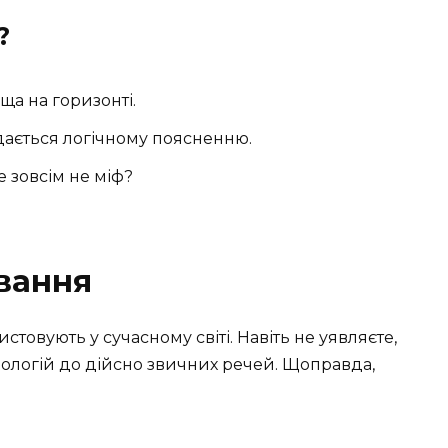
?
а на горизонті.
ддається логічному поясненню.
е зовсім не міф?
вання
стовують у сучасному світі. Навіть не уявляєте,
нологій до дійсно звичних речей. Щоправда,