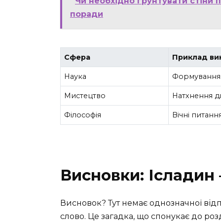
Чи необхідно грунтувати стіни 
поради
Сфера
Приклад ви
Наука
Формування 
Мистецтво
Натхнення д
Філософія
Вічні питанн
Висновки: Ісладин 
Висновок? Тут немає однозначної відп
слово. Це загадка, що спонукає до розд