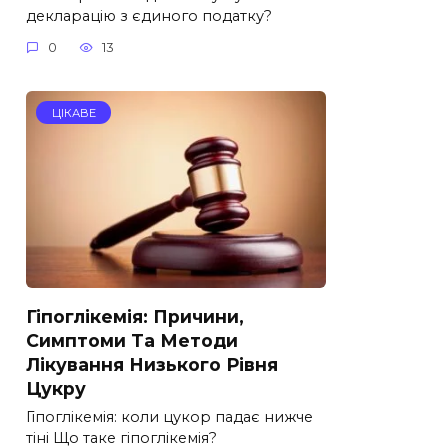
декларацію з єдиного податку?
0
13
ЦІКАВЕ
Гіпоглікемія: Причини,
Симптоми Та Методи
Лікування Низького Рівня
Цукру
Гіпоглікемія: коли цукор падає нижче
тіні Що таке гіпоглікемія?