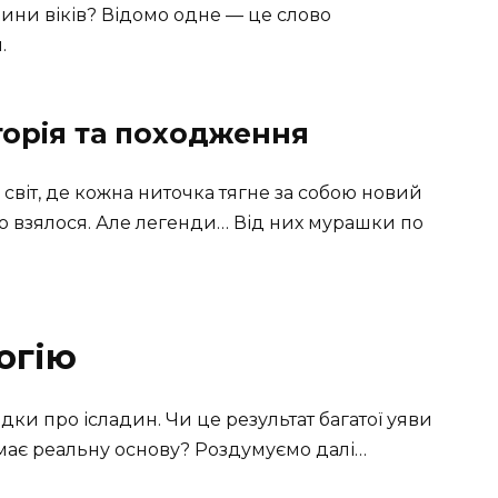
бини віків? Відомо одне — це слово
.
сторія та походження
 світ, де кожна ниточка тягне за собою новий
оно взялося. Але легенди… Від них мурашки по
огію
адки про ісладин. Чи це результат багатої уяви
 має реальну основу? Роздумуємо далі…