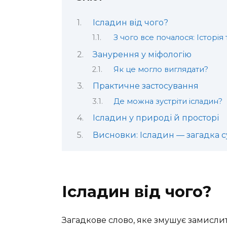
Ісладин від чого?
З чого все почалося: Історі
Занурення у міфологію
Як це могло виглядати?
Практичне застосування
Де можна зустріти ісладин?
Ісладин у природі й просторі
Висновки: Ісладин — загадка с
Ісладин від чого?
Загадкове слово, яке змушує замислит