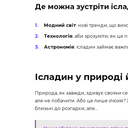
Де можна зустріти ісл
Модний світ
: нові тренди, що вих
Технологія
: аби зрозуміти, як це
Астрономія
: ісладин займає важли
Ісладин у природі 
Природа, як завжди, здивує своїми се
але не побачити. Або це лише ілюзія? Х
близькі до розгадки, але…