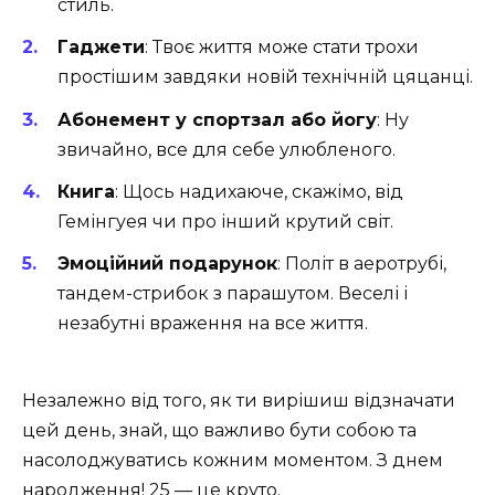
стиль.
Гаджети
: Твоє життя може стати трохи
простішим завдяки новій технічній цяцанці.
Абонемент у спортзал або йогу
: Ну
звичайно, все для себе улюбленого.
Книга
: Щось надихаюче, скажімо, від
Гемінгуея чи про інший крутий світ.
Эмоційний подарунок
: Політ в аеротрубі,
тандем-стрибок з парашутом. Веселі і
незабутні враження на все життя.
Незалежно від того, як ти вирішиш відзначати
цей день, знай, що важливо бути собою та
насолоджуватись кожним моментом. З днем
народження! 25 — це круто.