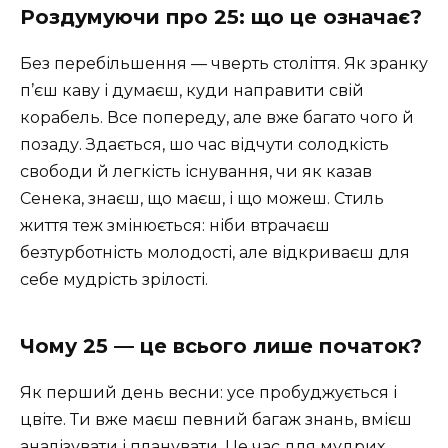
Роздумуючи про 25: що це означає?
Без перебільшення — чверть століття. Як зранку
п’єш каву і думаєш, куди направити свій
корабель. Все попереду, але вже багато чого й
позаду. Здається, шо час відчути солодкість
свободи й легкість існування, чи як казав
Сенека, знаєш, що маєш, і що можеш. Стиль
життя теж змінюється: ніби втрачаєш
безтурботність молодості, але відкриваєш для
себе мудрість зрілості.
Чому 25 — це всього лише початок?
Як перший день весни: усе пробуджується і
цвіте. Ти вже маєш певний багаж знань, вмієш
аналізувати і планувати. Це час для мудрих