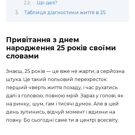
Що далі?
Таблиця діагностики життя в 25
Привітання з днем
народження 25 років своїми
словами
Знаєш, 25 років — це вже не жарти, а серйозна
штука. Це такий польовий перехресток:
перший чверть життя позаду, і час рухатись
далі з головою, повною мрій. Зараз у голові, як
на ринку,: шум, гам і тисячі думок. Але в цей
день зупинись, відчуй момент і вдихни на
повну. Бо сьогодні саме ти в центрі всесвіту.