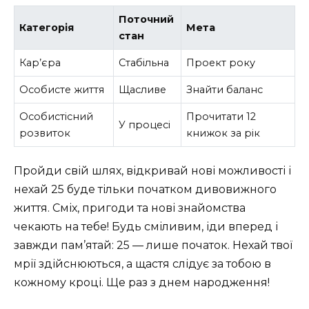
Поточний
Категорія
Мета
стан
Кар’єра
Стабільна
Проект року
Особисте життя
Щасливе
Знайти баланс
Особистісний
Прочитати 12
У процесі
розвиток
книжок за рік
Пройди свій шлях, відкривай нові можливості і
нехай 25 буде тільки початком дивовижного
життя. Сміх, пригоди та нові знайомства
чекають на тебе! Будь сміливим, іди вперед і
завжди пам’ятай: 25 — лише початок. Нехай твої
мрії здійснюються, а щастя слідує за тобою в
кожному кроці. Ще раз з днем народження!