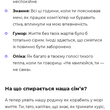
неспокійне.
Знання:
Всі ці години, коли ти пояснював
мені, як працює комп’ютер чи буравить
стіна, вплинули на мою впевненість.
Гумор:
Життя без твоїх жартів було б
тотально сірим. Іноді здається, що сміятися
їх повинно бути заборонено.
Опіка:
Як багато в твоєму голосі тихого
тепла, коли ти говориш: «Не хвилюйся, ти —
не сама».
На що спирається наша сім’я?
А тепер уявіть нашу родину як корабель у морі
життя. Ти, тато, капітан, що знає, як тримати курс,