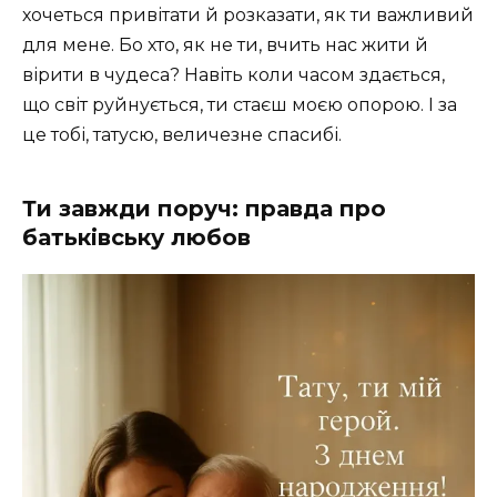
хочеться привітати й розказати, як ти важливий
для мене. Бо хто, як не ти, вчить нас жити й
вірити в чудеса? Навіть коли часом здається,
що світ руйнується, ти стаєш моєю опорою. І за
це тобі, татусю, величезне спасибі.
Ти завжди поруч: правда про
батьківську любов