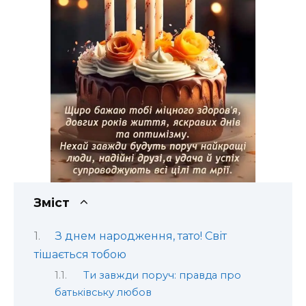
Зміст
З днем народження, тато! Світ
тішається тобою
Ти завжди поруч: правда про
батьківську любов