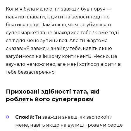
Коли я була малою, ти завжди був поруч —
навчив плавати, їздити на велосипеді і не
боятися світу. Пам’ятаєш, як я загубилася в
супермаркеті та не знаходила тебе? Саме тоді
світ для мене зупинився. Але ти жартома
сказав: «Я завжди знайду тебе, навіть якщо
загубимося на іншому континенті». Чесно, це
звучало неможливо, але мені хотілося вірити в
тебе беззастережно.
Приховані здібності тата, які
роблять його супергероєм
Спокій:
Ти завжди знаєш, як заспокоїти
мене, навіть якщо на вулиці гроза чи серце