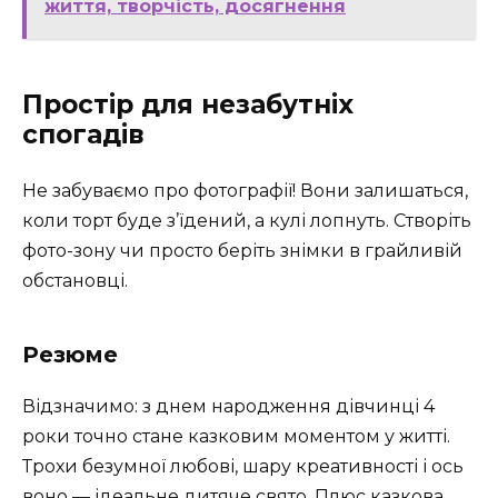
життя, творчість, досягнення
Простір для незабутніх
спогадів
Не забуваємо про фотографії! Вони залишаться,
коли торт буде з’їдений, а кулі лопнуть. Створіть
фото-зону чи просто беріть знімки в грайливій
обстановці.
Резюме
Відзначимо: з днем народження дівчинці 4
роки точно стане казковим моментом у житті.
Трохи безумної любові, шару креативності і ось
воно — ідеальне дитяче свято. Плюс казкова