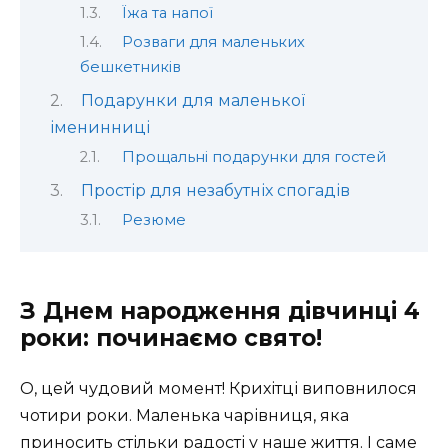
Їжа та напої
Розваги для маленьких
бешкетників
Подарунки для маленької
іменинниці
Прощальні подарунки для гостей
Простір для незабутніх спогадів
Резюме
З Днем народження дівчинці 4
роки: починаємо свято!
О, цей чудовий момент! Крихітці виповнилося
чотири роки. Маленька чарівниця, яка
приносить стільки радості у наше життя. І саме