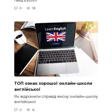
гайд Ехолот
0
18
ТОП ознак хорошої онлайн-школи
англійської
Як відрізнити справді якісну онлайн-школу
англійської
0
8