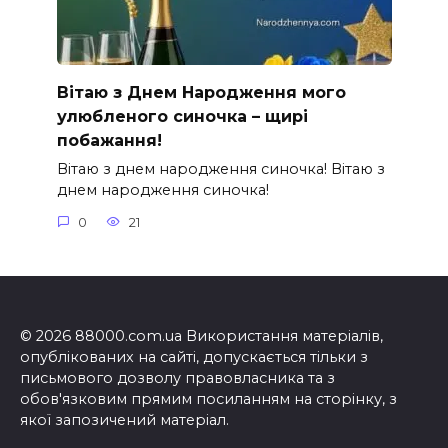
Вітаю з Днем Народження мого
улюбленого синочка – щирі
побажання!
Вітаю з днем народження синочка! Вітаю з
днем народження синочка!
0
21
© 2026 88000.com.ua Використання матеріалів,
опублікованих на сайті, допускається тільки з
письмового дозволу правовласника та з
обов'язковим прямим посиланням на сторінку, з
якої запозичений матеріал.