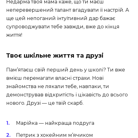
Недарма твоя мама каже, що ти маєш
неперевершений талант вгадувати її настрій. А
ще цей непоганий інтуїтивний дар бажає
супроводжувати тебе завжди, вже до кінця
життя!
Твоє шкільне життя та друзі
Пам’ятаєш свій перший день у школі? Ти вже
вмієш перемагати власні страхи. Нові
знайомства не лякали тебе, навпаки, ти
демонстрував відкритість і цікавість до всього
нового. Друзі — це твій скарб.
Марійка — найкраща подруга
Петрик з хокейним м’ячиком