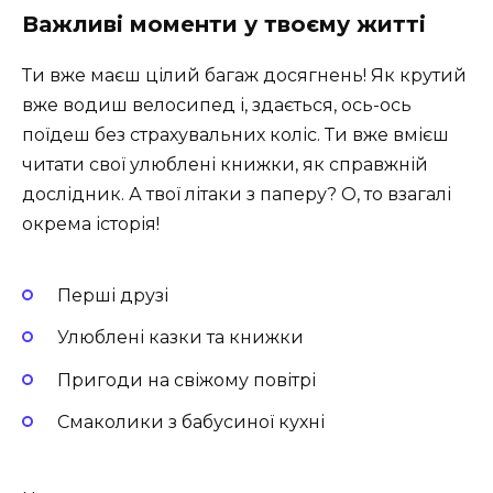
Важливі моменти у твоєму житті
Ти вже маєш цілий багаж досягнень! Як крутий
вже водиш велосипед і, здається, ось-ось
поїдеш без страхувальних коліс. Ти вже вмієш
читати свої улюблені книжки, як справжній
дослідник. А твої літаки з паперу? О, то взагалі
окрема історія!
Перші друзі
Улюблені казки та книжки
Пригоди на свіжому повітрі
Смаколики з бабусиної кухні