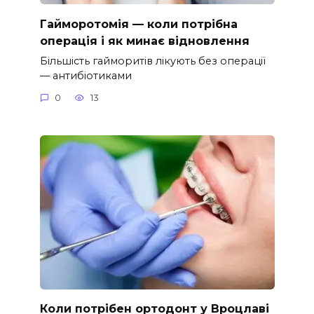
Гайморотомія — коли потрібна
операція і як минає відновлення
Більшість гайморитів лікують без операції
— антибіотиками
0
13
Коли потрібен ортодонт у Вроцлаві