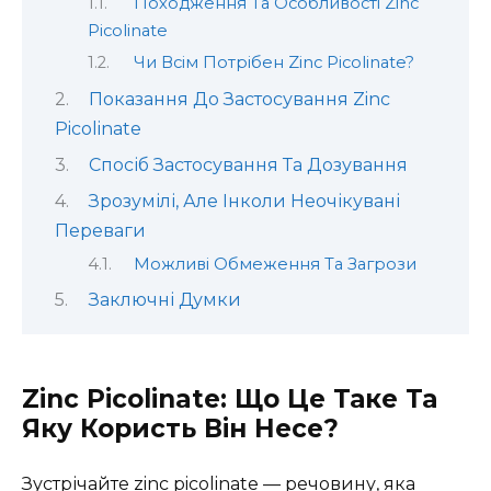
Походження Та Особливості Zinc
Picolinate
Чи Всім Потрібен Zinc Picolinate?
Показання До Застосування Zinc
Picolinate
Спосіб Застосування Та Дозування
Зрозумілі, Але Інколи Неочікувані
Переваги
Можливі Обмеження Та Загрози
Заключні Думки
Zinc Picolinate: Що Це Таке Та
Яку Користь Він Несе?
Зустрічайте zinc picolinate — речовину, яка