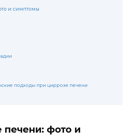
ото и симптомы
тадии
нские подходы при циррозе печени
 печени: фото и