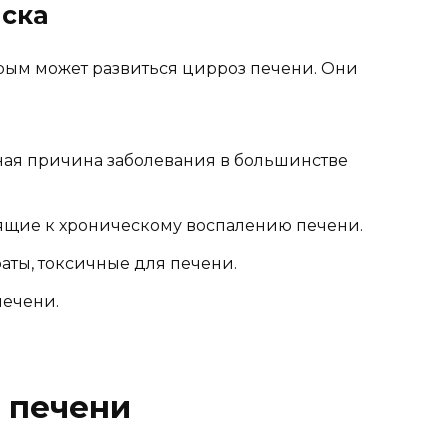
ска
рым может развиться цирроз печени. Они
ная причина заболевания в большинстве
дящие к хроническому воспалению печени.
ты, токсичные для печени.
печени.
 печени