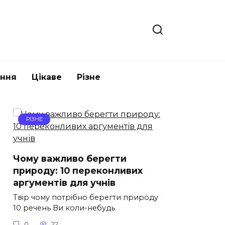
ання
Цікаве
Різне
РІЗНЕ
Чому важливо берегти
природу: 10 переконливих
аргументів для учнів
Твір чому потрібно берегти природу
10 речень Ви коли-небудь
0
22