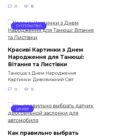
0
8
СУСПІЛЬСТВО
Красиві Картинки з Днем
Народження для Танюші:
Вітання та Листівки
Танюша з Днем Народження
Картинки: Дивовижний Світ
0
11
ЦІКАВЕ
Как правильно выбрать