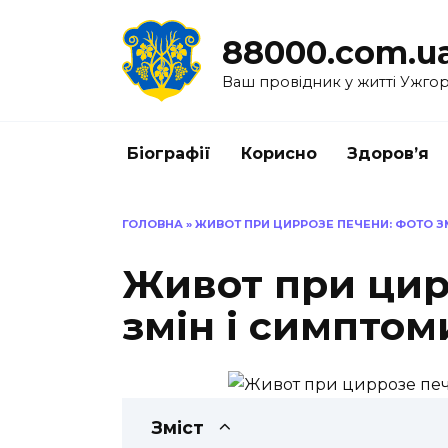
Перейти
до
88000.com.u
вмісту
Ваш провідник у житті Ужго
Біографії
Корисно
Здоров’я
ГОЛОВНА
»
ЖИВОТ ПРИ ЦИРРОЗЕ ПЕЧЕНИ: ФОТО З
Живот при цир
змін і симптом
Зміст