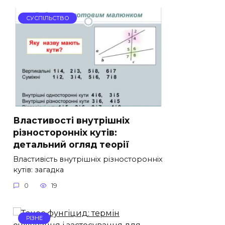
СУСПІЛЬСТВО
Властивості внутрішніх
різносторонніх кутів:
детальний огляд теорії
Властивість внутрішніх різносторонніх
кутів: загадка
0
19
РІЗНЕ