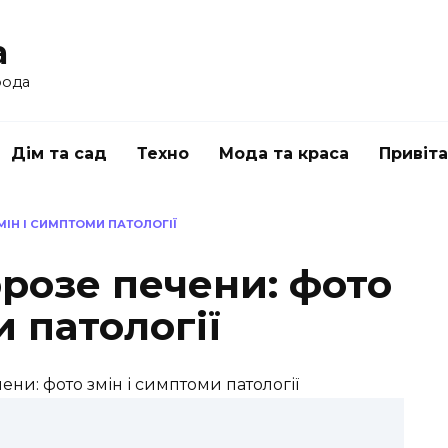
a
рода
Дім та сад
Техно
Мода та краса
Привіт
МІН І СИМПТОМИ ПАТОЛОГІЇ
розе печени: фото
и патології