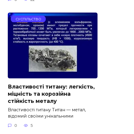
СУСПІЛЬСТВО
Властивості титану: легкість,
міцність та корозійна
стійкість металу
Властивості титану Титан — метал,
відомий своїми унікальними
0
5