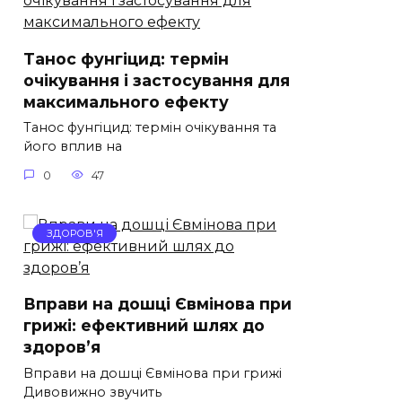
Танос фунгіцид: термін
очікування і застосування для
максимального ефекту
Танос фунгіцид: термін очікування та
його вплив на
0
47
ЗДОРОВ'Я
Вправи на дошці Євмінова при
грижі: ефективний шлях до
здоров’я
Вправи на дошці Євмінова при грижі
Дивовижно звучить