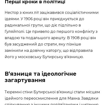
Перші кроки в політиці
Нестор з юних літ зацікавився соціалістичними
ідеями. У 1906 році він приєднується до
радикальної групи, що діє підпільно в
Гуляйполі. Це привело до першого конфлікту з
владою та подальшого арешту. В 1908 році він
був засуджений до страти, яку пізніше
замінили на довічну каторгу, що відправила
його у московську Бутирську в’язницю.
В’язниця та ідеологічне
загартування
Тюремні стіни Бутирської в’язниці стали місцем
ідейного переосмислення для Махна. Завдяки
спілкуванню з іншими політв’язнями і читанню