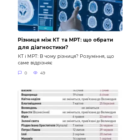
Різниця між КТ та МРТ: що обрати
для діагностики?
КТ і МРТ: В чому різниця? Розуміння, що
саме відрізняє
0
49