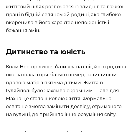
життєвий шлях розпочався із злиднів та важкої
праці в бідній селянській родині, яка глибоко
вкоренила в його характер непокірність і
бажання змін.
Дитинство та юність
Коли Нестор лише з’явився на світ, його родина
вже зазнала горя: батько помер, залишивши
вдовою матір з п’ятьма дітьми. Життя в
Гуляйполі було жахливо скромним — але для
Махна це стало школою життя. Формальна
освіта не змогла замінити досвіду, отриманого
на вулиці, де прийшло інше розуміння світу.