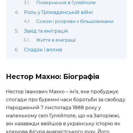
Повернення в Гуляйполе
Роль у Громадянській війні
Союзи і розриви з більшовиками
Захід та еміграція
Життя в еміграції
Спадок і вплив
Нестор Махно: Біографія
Нестор Іванович Махно – ім’я, яке пробуджує
спогади про буремні часи боротьби за свободу.
Народжений 7 листопада 1888 року у
маленькому селі Гуляйполе, що на Запоріжжі,
він назавжди ввійшов в українську історію як
ключова фігура анархістського руху. Його