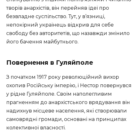
творів анархістів, він перейняв ідеї про
безвладне суспільство. Тут, у в’язниці,
непокірний українець відкрив для себе
свободу без авторитетів, що назавжди змінило
його бачення майбутнього.
Повернення в Гуляйполе
З початком 1917 року революційний вихор
охопив Російську імперію, і Нестор повернувся
у рідне Гуляйполе. Своїм наполегливим
прагненням до анархістського врядування він
надихнув місцеве населення, які створювали
самоврядні громади, основані на принципах
колективної власності.