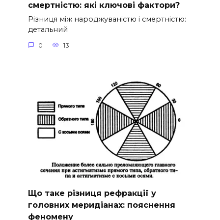
смертністю: які ключові фактори?
Різниця між народжуваністю і смертністю:
детальний
0
13
Що таке різниця рефракції у
головних меридіанах: пояснення
феномену