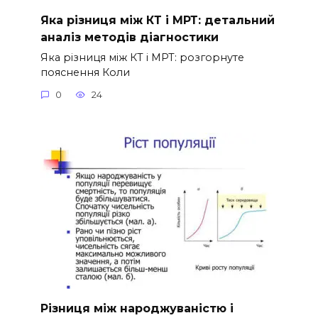
Яка різниця між КТ і МРТ: детальний
аналіз методів діагностики
Яка різниця між КТ і МРТ: розгорнуте
пояснення Коли
0
24
Різниця між народжуваністю і