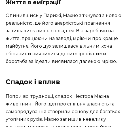
Життя в еміграції
Опинившись у Парижі, Махно зіткнувся з новою
реальністю, де його анархістські прагнення
залишались лише спогадом. Він заробляв на
життя, працюючи на заводі, мріючи про краще
майбутнє. Його дух залишався вільним, хоча
обставини виявилися досить іронічними:
боротьба за ідеали виявилася далекою мрією.
Спадок і вплив
Попри всі труднощі, спадок Нестора Махна
живе і нині. Його ідеї про спільну власність та
самоврядування створили основу для багатьох
утопічних рухів. Махно залишив невелику
кількість матеріальних свідчень, проте його