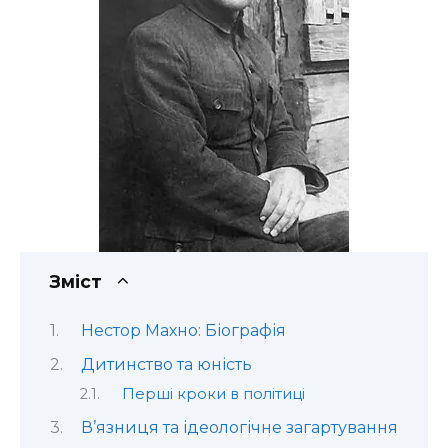
Зміст
Нестор Махно: Біографія
Дитинство та юність
Перші кроки в політиці
В’язниця та ідеологічне загартування