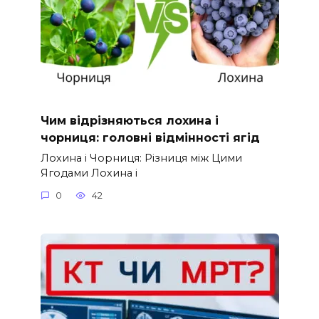
Чим відрізняються лохина і
чорниця: головні відмінності ягід
Лохина і Чорниця: Різниця між Цими
Ягодами Лохина і
0
42