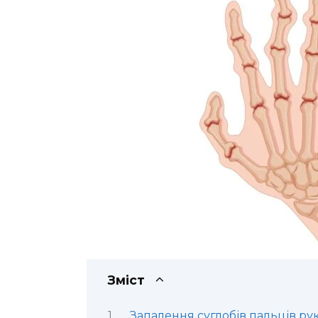
Зміст
Запалення суглобів пальців ру