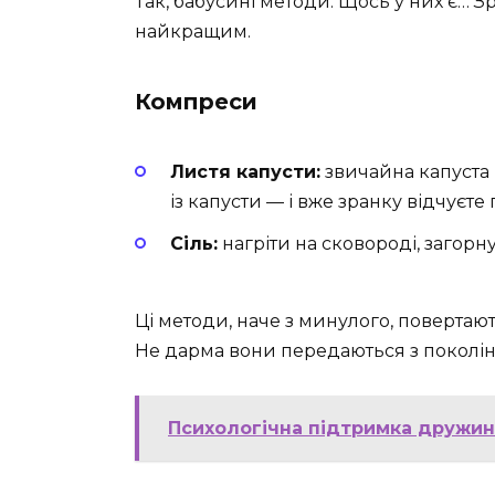
Так, бабусині методи. Щось у них є… 
найкращим.
Компреси
Листя капусти:
звичайна капуста 
із капусти — і вже зранку відчуєт
Сіль:
нагріти на сковороді, загорну
Ці методи, наче з минулого, повертают
Не дарма вони передаються з поколін
Психологічна підтримка дружин