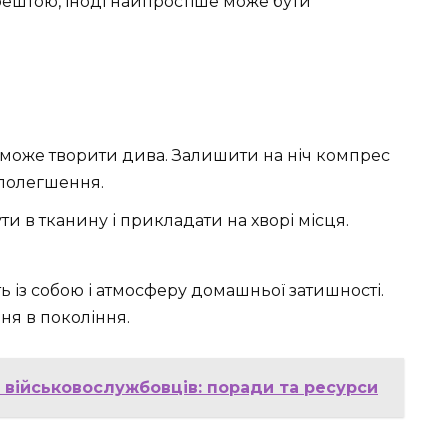
Зрештою, іноді найпростіше може бути
може творити дива. Залишити на ніч компрес
е полегшення.
ти в тканину і прикладати на хворі місця.
ь із собою і атмосферу домашньої затишності.
ня в покоління.
 військовослужбовців: поради та ресурси