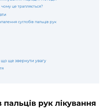
і чому це трапляється?
ати
палення суглобів пальців рук
 що ще звернути увагу
тя
 пальців рук лікування