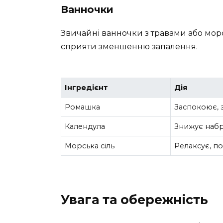
Ванночки
Звичайні ванночки з травами або морс
сприяти зменшенню запалення.
Інгредієнт
Дія
Ромашка
Заспокоює, 
Календула
Знижує наб
Морська сіль
Релаксує, п
Увага та обережність