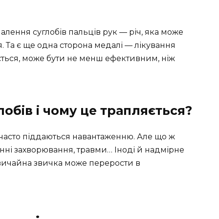
алення суглобів пальців рук — річ, яка може
я. Та є ще одна сторона медалі — лікування
ться, може бути не менш ефективним, ніж
обів і чому це трапляється?
так часто піддаються навантаженню. Але що ж
унні захворювання, травми… Іноді й надмірне
звичайна звичка може перерости в