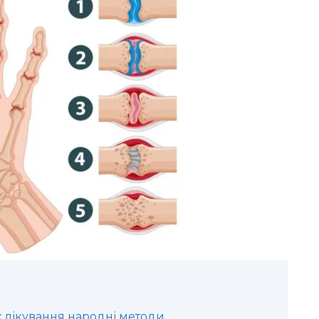
к лікування народні методи