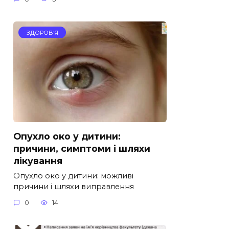
ЗДОРОВ’Я
Опухло око у дитини:
причини, симптоми і шляхи
лікування
Опухло око у дитини: можливі
причини і шляхи виправлення
0
14