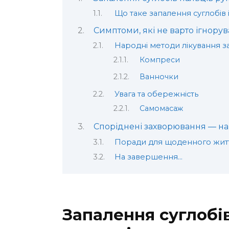
Що таке запалення суглобів 
Симптоми, які не варто ігнорув
Народні методи лікування за
Компреси
Ванночки
Увага та обережність
Самомасаж
Споріднені захворювання — на
Поради для щоденного жит
На завершення…
Запалення суглобів