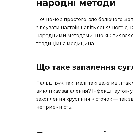
народні методи
Почнемо з простого, але болючого. Зап
зіпсувати настрій навіть сонячного дн
народними методами. Що, як виявляє
традиційна медицина.
Що таке запалення сугл
Пальці рук, такі малі, такі важливі, і 
викликає запалення? Інфекції, аутоім
захоплення хрустіння кісточок — так 
неприємність.