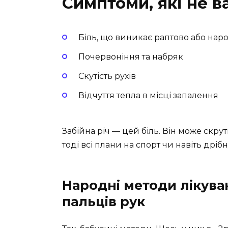
Симптоми, які не в
Біль, що виникає раптово або нар
Почервоніння та набряк
Скутість рухів
Відчуття тепла в місці запалення
Забійна річ — цей біль. Він може скру
тоді всі плани на спорт чи навіть дрібн
Народні методи лікува
пальців рук