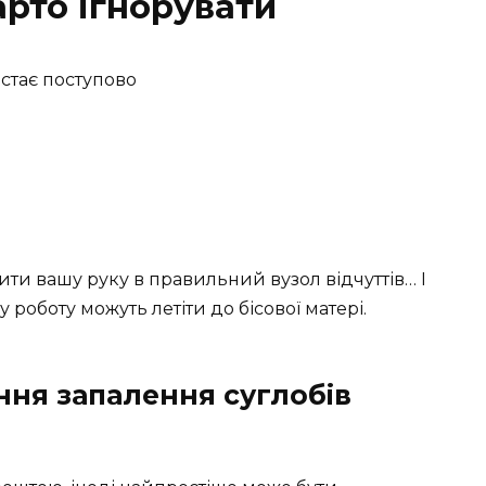
арто ігнорувати
остає поступово
тити вашу руку в правильний вузол відчуттів… І
у роботу можуть летіти до бісової матері.
ння запалення суглобів