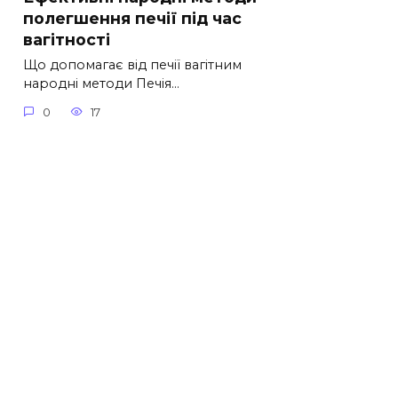
полегшення печії під час
вагітності
Що допомагає від печії вагітним
народні методи Печія…
0
17