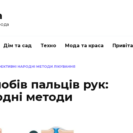
a
рода
Дім та сад
Техно
Мода та краса
Привіт
ЕФЕКТИВНІ НАРОДНІ МЕТОДИ ЛІКУВАННЯ
обів пальців рук:
одні методи