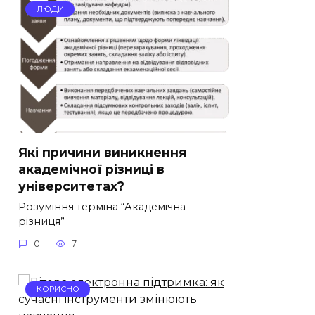
ЛЮДИ
Які причини виникнення
академічної різниці в
університетах?
Розуміння терміна “Академічна
різниця”
0
7
КОРИСНО