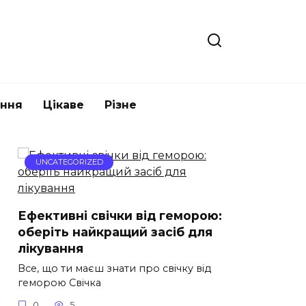
ання
Цікаве
Різне
UNCATEGORIZED
Ефективні свічки від геморою:
оберіть найкращий засіб для
лікування
Все, що ти маєш знати про свічку від
геморою Свічка
0
5