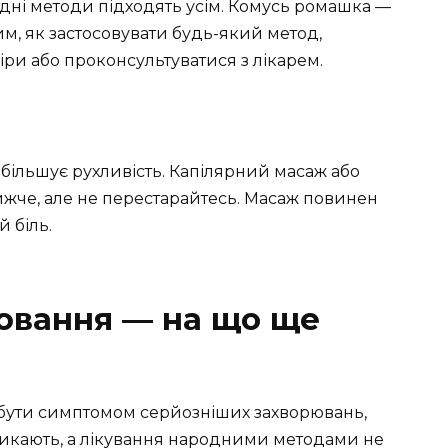
одні методи підходять усім. Комусь ромашка —
тим, як застосовувати будь-який метод,
іри або проконсультуватися з лікарем.
збільшує рухливість. Капілярний масаж або
ижче, але не перестарайтесь. Масаж повинен
 біль.
ювання — на що ще
 бути симптомом серйозніших захворювань,
никають, а лікування народними методами не