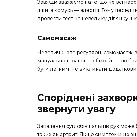
Завжди зважаємо на те, що не всі нар
ліки, а комусь — алергія. Тому перед 
провести тест на невелику ділянку шк
Самомасаж
Невеличкі, але регулярні самомасажі 
мануальна терапія — обирайте, що бл
бути легким, не викликати додатковий
Споріднені захвор
звернути увагу
Запалення суглобів пальців рук може
таких як артрит. Якщо симптоми не з