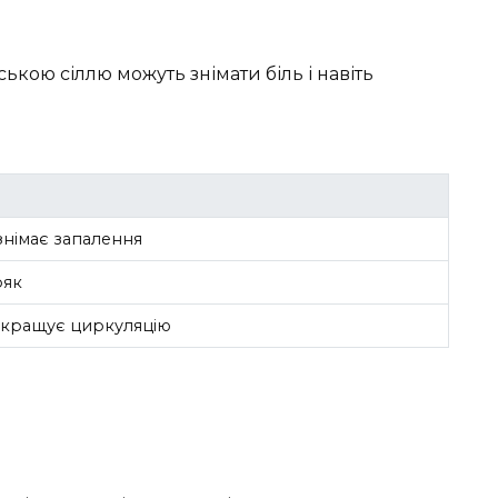
ькою сіллю можуть знімати біль і навіть
знімає запалення
ряк
окращує циркуляцію