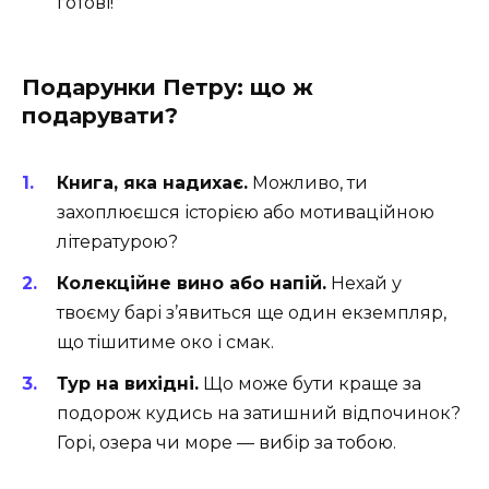
готові!
Подарунки Петру: що ж
подарувати?
Книга, яка надихає.
Можливо, ти
захоплюєшся історією або мотиваційною
літературою?
Колекційне вино або напій.
Нехай у
твоєму барі з’явиться ще один екземпляр,
що тішитиме око і смак.
Тур на вихідні.
Що може бути краще за
подорож кудись на затишний відпочинок?
Горі, озера чи море — вибір за тобою.