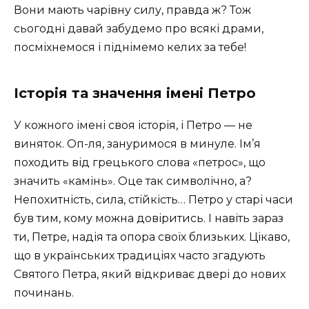
Вони мають чарівну силу, правда ж? Тож
сьогодні давай забудемо про всякі драми,
посміхнемося і піднімемо келих за тебе!
Історія та значення імені Петро
У кожного імені своя історія, і Петро — не
виняток. Оп-ля, зануримося в минуле. Ім’я
походить від грецького слова «петрос», що
значить «камінь». Оце так символічно, а?
Непохитність, сила, стійкість… Петро у старі часи
був тим, кому можна довіритись. І навіть зараз
ти, Петре, надія та опора своїх близьких. Цікаво,
що в українських традиціях часто згадують
Святого Петра, який відкриває двері до нових
починань.