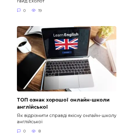
гайд Ехолот
0
19
ТОП ознак хорошої онлайн-школи
англійської
Як відрізнити справді якісну онлайн-школу
англійської
0
8