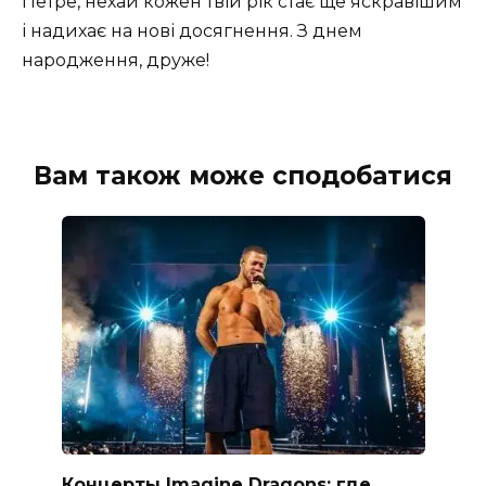
Петре, нехай кожен твій рік стає ще яскравішим
і надихає на нові досягнення. З днем
народження, друже!
Вам також може сподобатися
Концерты Imagine Dragons: где