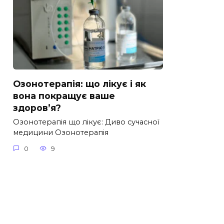
Озонотерапія: що лікує і як
вона покращує ваше
здоров’я?
Озонотерапія що лікує: Диво сучасної
медицини Озонотерапія
0
9