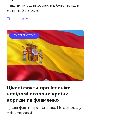
Нашийник для собак від бліх і кліщів:
рятівний прикрас
0
5
СУСПІЛЬСТВО
Цікаві факти про Іспанію:
невідомі сторони країни
кориди та фламенко
Цікаві факти про Іспанію: Поринемо у
світ яскравої