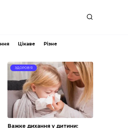
ання
Цікаве
Різне
ЗДОРОВ’Я
Важке дихання у дитини: