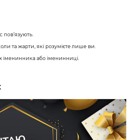
с пов’язують.
ли та жарти, які розумієте лише ви.
ах іменинника або іменинниці.
х