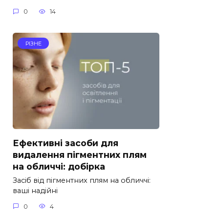
0
14
РІЗНЕ
Ефективні засоби для
видалення пігментних плям
на обличчі: добірка
Засіб від пігментних плям на обличчі:
ваші надійні
0
4