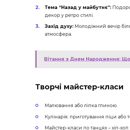
Тема “Назад у майбутнє”:
Подорож
декор у ретро стилі.
Захід духу:
Молодіжний вечір біля б
атмосфера.
Вітання з Днем Народження: Що
Творчі майстер-класи
Малювання або ліпка глиною.
Кулінарія: приготування піци або т
Майстер-класи по танцях – хіп-хоп 