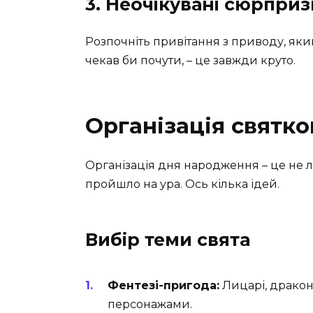
3. Неочікувані сюрприз
Розпочніть привітання з приводу, як
чекав би почути, – це завжди круто.
Організація святко
Організація дня народження – це не 
пройшло на ура. Ось кілька ідей.
Вибір теми свята
Фентезі-пригода:
Лицарі, дракон
персонажами.