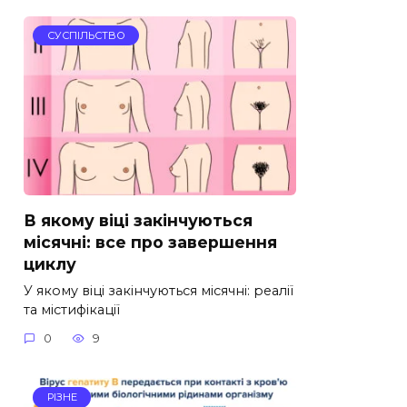
СУСПІЛЬСТВО
В якому віці закінчуються
місячні: все про завершення
циклу
У якому віці закінчуються місячні: реалії
та містифікації
0
9
РІЗНЕ