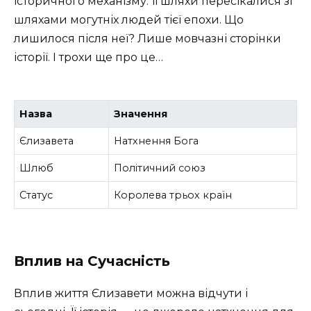
історичного механізму. Її шляхи пересікалися зі
шляхами могутніх людей тієї епохи. Що
лишилося після неї? Лише мовчазні сторінки
історії. І трохи ще про це…
Назва
Значення
Єлизавета
Натхнення Бога
Шлюб
Політичний союз
Статус
Королева трьох країн
Вплив на Сучасність
Вплив життя Єлизавети можна відчути і