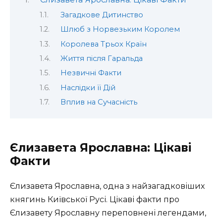
Загадкове Дитинство
Шлюб з Норвезьким Королем
Королева Трьох Країн
Життя після Гаральда
Незвичні Факти
Наслідки її Дій
Вплив на Сучасність
Єлизавета Ярославна: Цікаві
Факти
Єлизавета Ярославна, одна з найзагадковіших
княгинь Київської Русі. Цікаві факти про
Єлизавету Ярославну переповнені легендами,