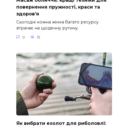
Масаж обличчя: кращі техніки для
повернення пружності, краси та
здоров’я
Сьогодні кожна жінка багато ресурсу
втрачає на щоденну рутину.
0
15
Як вибрати ехолот для риболовлі: