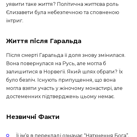
уявити таке життя? Політична життєва роль
Єлизавети була небезпечною та сповненою
інтриг.
Життя після Гаральда
Після смерті Гаральда її доля знову змінилася.
Вона повернулася на Русь, але могла б
залишитися в Норвегії. Який шлях обрати? Їх
було безліч. Існують припущення, що вона
могла взяти участь у жіночому монастирі, але
достеменних підтверджень цьому немає.
Незвичні Факти
Її ім’я в перекладі означає “Натхнення Бога”.