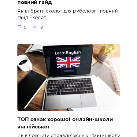
повний гайд
Як вибрати ехолот для риболовлі: повний
гайд Ехолот
0
19
ТОП ознак хорошої онлайн-школи
англійської
Як відрізнити справді якісну онлайн-школу