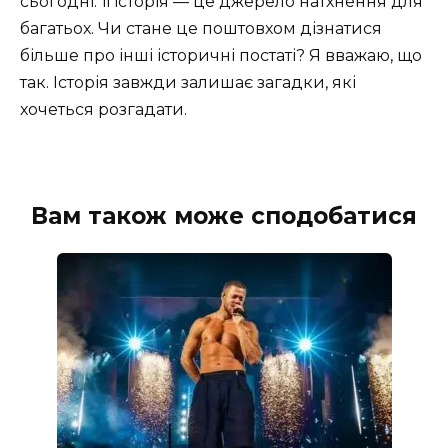
сьогодні. Її історія — це джерело натхнення для
багатьох. Чи стане це поштовхом дізнатися
більше про інші історичні постаті? Я вважаю, що
так. Історія завжди залишає загадки, які
хочеться розгадати.
Вам також може сподобатися