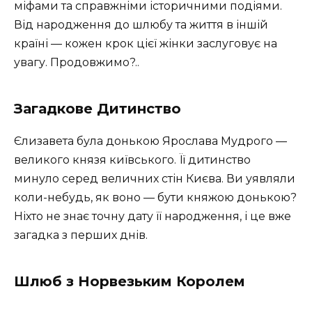
міфами та справжніми історичними подіями.
Від народження до шлюбу та життя в іншій
країні — кожен крок цієї жінки заслуговує на
увагу. Продовжимо?..
Загадкове Дитинство
Єлизавета була донькою Ярослава Мудрого —
великого князя київського. Її дитинство
минуло серед величних стін Києва. Ви уявляли
коли-небудь, як воно — бути княжою донькою?
Ніхто не знає точну дату її народження, і це вже
загадка з перших днів.
Шлюб з Норвезьким Королем