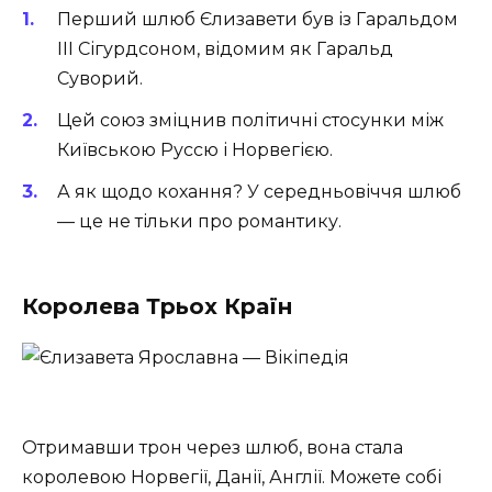
Перший шлюб Єлизавети був із Гаральдом
III Сігурдсоном, відомим як Гаральд
Суворий.
Цей союз зміцнив політичні стосунки між
Київською Руссю і Норвегією.
А як щодо кохання? У середньовіччя шлюб
— це не тільки про романтику.
Королева Трьох Країн
Отримавши трон через шлюб, вона стала
королевою Норвегії, Данії, Англії. Можете собі