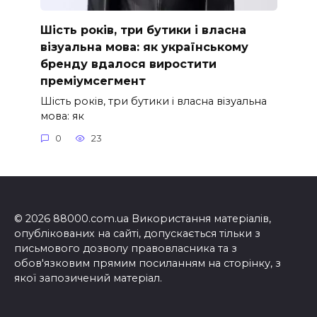
Шість років, три бутики і власна
візуальна мова: як українському
бренду вдалося виростити
преміумсегмент
Шість років, три бутики і власна візуальна
мова: як
0
23
© 2026 88000.com.ua Використання матеріалів,
опублікованих на сайті, допускається тільки з
письмового дозволу правовласника та з
обов'язковим прямим посиланням на сторінку, з
якої запозичений матеріал.