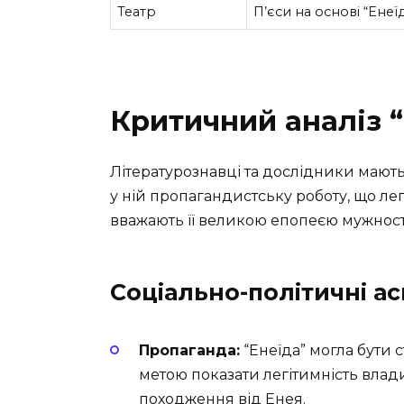
Театр
П’єси на основі “Енеї
Критичний аналіз 
Літературознавці та дослідники мають 
у ній пропагандистську роботу, що лег
вважають її великою епопеєю мужност
Соціально-політичні а
Пропаганда:
“Енеїда” могла бути 
метою показати легітимність влад
походження від Енея.