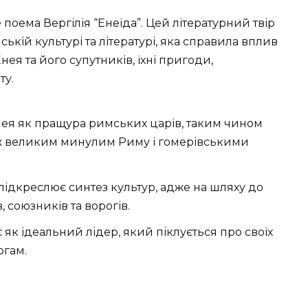
поема Вергілія “Енеїда”. Цей літературний твір
кій культурі та літературі, яка справила вплив
ея та його супутників, їхні пригоди,
ту.
ея як пращура римських царів, таким чином
ж великим минулим Риму і гомерівськими
підкреслює синтез культур, адже на шляху до
 союзників та ворогів.
як ідеальний лідер, який піклується про своїх
огам.