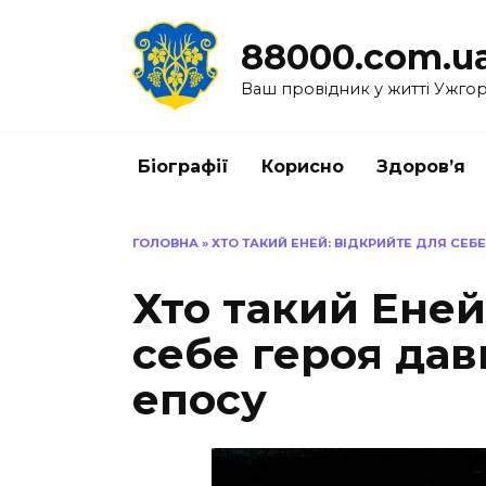
Перейти
до
88000.com.u
вмісту
Ваш провідник у житті Ужго
Біографії
Корисно
Здоров’я
ГОЛОВНА
»
ХТО ТАКИЙ ЕНЕЙ: ВІДКРИЙТЕ ДЛЯ СЕ
Хто такий Еней
себе героя да
епосу