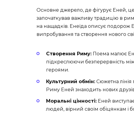
Основне джерело, де фігурує Еней, це 
започаткував важливу традицію в римсь
на нащадків. Енеїда описує подорож Ен
випробування та створення нового сві
Створення Риму:
Поема малює Ен
підкреслюючи безперервність мі
героями.
Культурний обмін:
Сюжетна лінія 
Риму Еней знаходить нових друзів,
Моральні цінності:
Еней виступає 
людей, вірний своїм обіцянкам і б