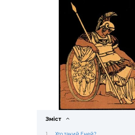
Зміст
Хто такий Еней?