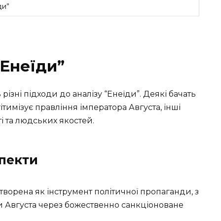
ди”
“Енеїди”
різні підходи до аналізу “Енеїди”. Деякі бачать
ітимізує правління імператора Августа, інші
і та людських якостей.
спекти
створена як інструмент політичної пропаганди, з
и Августа через божественно санкціоноване