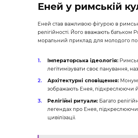
Еней у римській ку
Еней став важливою фігурою в римські
релігійності. Його вважають батьком Р
моральний приклад для молодого по
Імператорська ідеологія:
Римськ
легітимізувати своє панування, н
Архітектурні сповіщення:
Монумен
зображають Енея, підкреслюючи йо
Релігійні ритуали:
Багато релігій
легендах про Енея, підкреслюючи 
цивілізації.