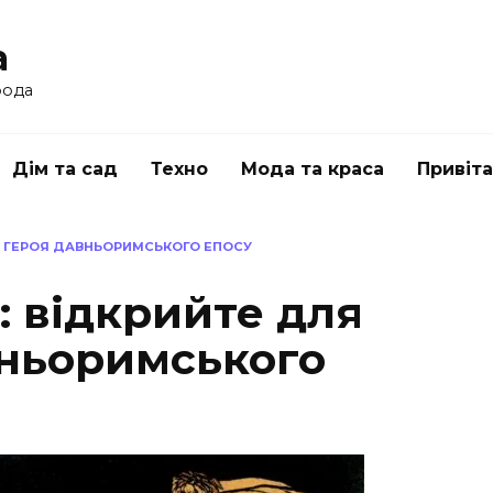
a
рода
Дім та сад
Техно
Мода та краса
Привіт
БЕ ГЕРОЯ ДАВНЬОРИМСЬКОГО ЕПОСУ
: відкрийте для
вньоримського