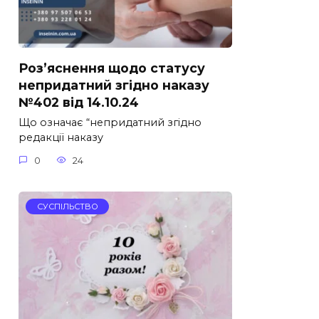
Роз’яснення щодо статусу
непридатний згідно наказу
№402 від 14.10.24
Що означає “непридатний згідно
редакції наказу
0
24
СУСПІЛЬСТВО