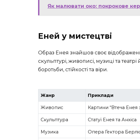
Як малювати око: покрокове кер
Еней у мистецтві
Образ Енея знайшов своє відображення
скульптурі, живописі, музиці та театрі
боротьби, стійкості та віри.
Жанр
Приклади
Живопис
Картини “Втеча Енея з
Скульптура
Статуї Енея та Анхіса
Музика
Опера Гектора Берліо