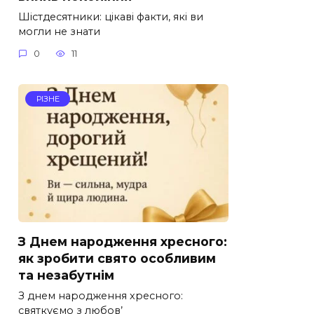
Шістдесятники: цікаві факти, які ви
могли не знати
0
11
РІЗНЕ
З Днем народження хресного:
як зробити свято особливим
та незабутнім
З днем народження хресного:
святкуємо з любов’