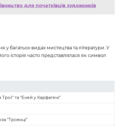
івництво для початківців художників
 у багатьох видах мистецтва та літератури. У
 його історія часто представлялася як символ
 Трої” та “Еней у Карфагені”
за “Троянці”