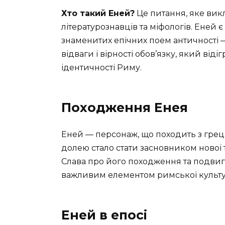
Хто такий Еней?
Це питання, яке викл
літературознавців та міфологів. Еней 
знаменитих епічних поем античності — 
відваги і вірності обов’язку, який від
ідентичності Риму.
Походження Енея
Еней — персонаж, що походить з грецьк
долею стало стати засновником нової т
Слава про його походження та подвиги 
важливим елементом римської культу
Еней в епосі