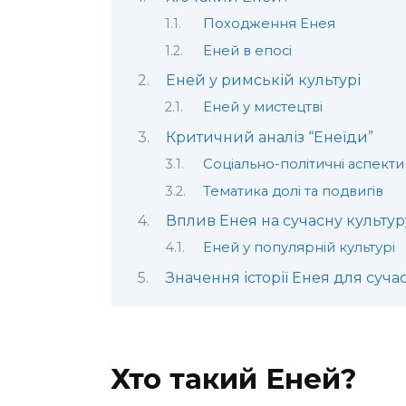
Походження Енея
Еней в епосі
Еней у римській культурі
Еней у мистецтві
Критичний аналіз “Енеїди”
Соціально-політичні аспекти
Тематика долі та подвигів
Вплив Енея на сучасну культур
Еней у популярній культурі
Значення історії Енея для сучас
Хто такий Еней?