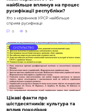
найбільше вплинув на процес
русифікації республіки?
Хто з керівників УРСР найбільше
сприяв русифікації
0
9
СУСПІЛЬСТВО
Цікаві факти про
шістдесятників: культура та
вплив покоління