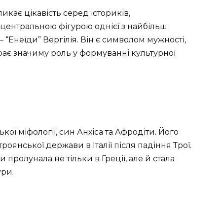
икає цікавість серед істориків,
є центральною фігурою однієї з найбільш
“Енеїди” Вергілія. Він є символом мужності,
іграє значиму роль у формуванні культурної
ої міфології, син Анхіса та Афродіти. Його
роянської держави в Італії після падіння Трої.
пролунала не тільки в Греції, але й стала
ри.