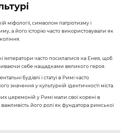
льтурі
й міфології, символом патріотизму і
иму, а його історію часто використовували як
коління.
і імператори часто посилалися на Енея, щоб
азиваючи себе нащадками великого героя.
тальні будівлі і статуї в Римі часто
го значення у культурній ідентичності міста.
них церемоній у Римі мали свої корені в
важливість його ролі як фундатора римської