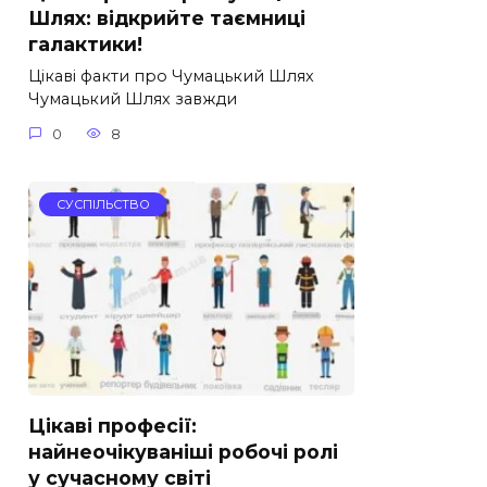
Шлях: відкрийте таємниці
галактики!
Цікаві факти про Чумацький Шлях
Чумацький Шлях завжди
0
8
СУСПІЛЬСТВО
Цікаві професії:
найнеочікуваніші робочі ролі
у сучасному світі