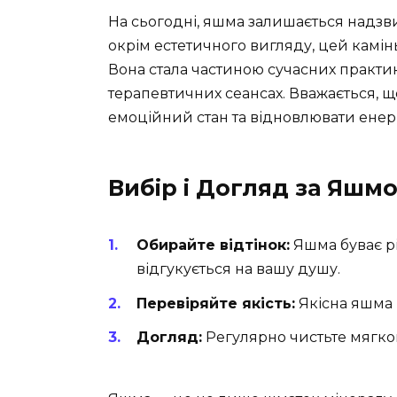
На сьогодні, яшма залишається надзв
окрім естетичного вигляду, цей камі
Вона стала частиною сучасних практик 
терапевтичних сеансах. Вважається, щ
емоційний стан та відновлювати енер
Вибір і Догляд за Яшм
Обирайте відтінок:
Яшма буває рі
відгукується на вашу душу.
Перевіряйте якість:
Якісна яшма м
Догляд:
Регулярно чистьте мягкою 