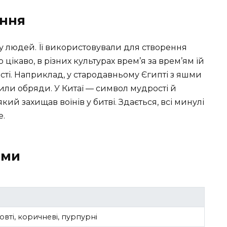
ання
у людей. Її використовували для створення
що цікаво, в різних культурах врем’я за врем’ям їй
сті. Наприклад, у стародавньому Єгипті з яшми
или обряди. У Китаї — символ мудрості й
який захищав воїнів у битві. Здається, всі минулі
е.
шми
жовті, коричневі, пурпурні