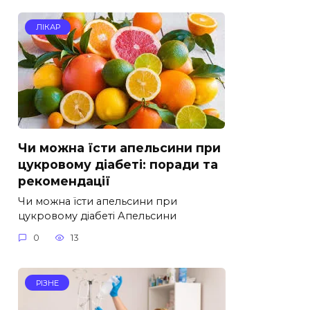
ЛІКАР
Чи можна їсти апельсини при
цукровому діабеті: поради та
рекомендації
Чи можна їсти апельсини при
цукровому діабеті Апельсини
0
13
РІЗНЕ