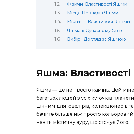
Фізичні Властивості Яшми
Місця Покладів Яшми
Містичні Властивості Яшми
Яшма в Сучасному Світлі
Вибір і Догляд за Яшмою
Яшма: Властивості
Яшма — це не просто камінь. Цей міне
багатьох людей з усіх куточків планет
цінним для ювелірів, колекціонерів та
бачите більше ніж просто кольоровий к
навіть містичну ауру, що оточує його.