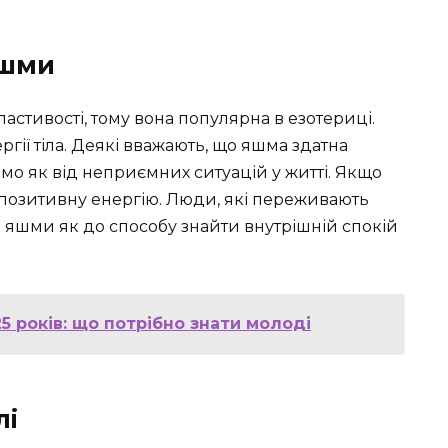
Яшми
астивості, тому вона популярна в езотериці.
гії тіла. Деякі вважають, що яшма здатна
само як від неприємних ситуацій у житті. Якщо
 позитивну енергію. Люди, які переживають
до яшми як до способу знайти внутрішній спокій
5 років: що потрібно знати молоді
лі