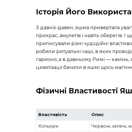
Історія Його Використ
З давніх-давен, яшма привертала уваг
прикрас, амулетів і навіть оберегів. І 
приписували різні чудодійні властиво
робили ритуальні чаші, в яких провод
гармонії, а в давньому Римі — камінь, 
цивілізації бачили в яшмі щось магічн
Фізичні Властивості Я
Властивість
Опис
Кольори
Червоні, зелені, 