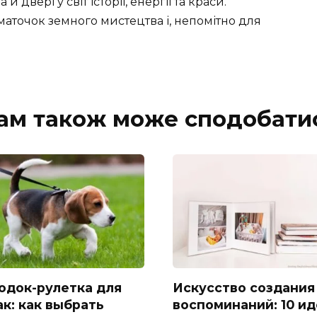
двері у світ історії, енергії та краси.
аточок земного мистецтва і, непомітно для
ам також може сподобати
одок-рулетка для
Искусство создания
ак: как выбрать
воспоминаний: 10 и