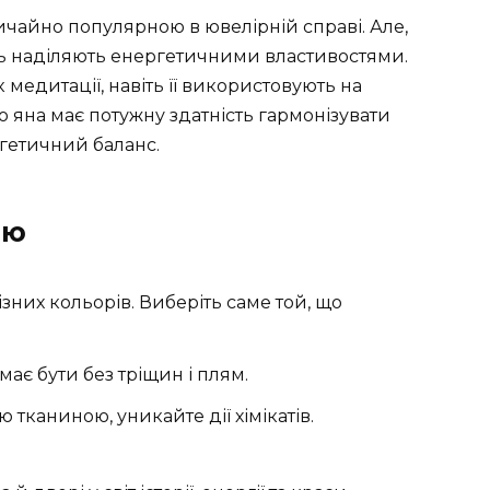
ичайно популярною в ювелірній справі. Але,
нь наділяють енергетичними властивостями.
медитації, навіть її використовують на
о яна має потужну здатність гармонізувати
гетичний баланс.
ою
зних кольорів. Виберіть саме той, що
ає бути без тріщин і плям.
тканиною, уникайте дії хімікатів.