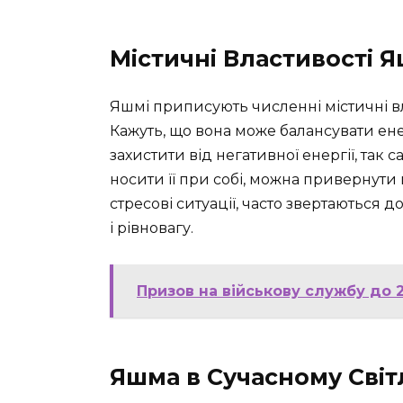
Містичні Властивості 
Яшмі приписують численні містичні вл
Кажуть, що вона може балансувати енер
захистити від негативної енергії, так 
носити її при собі, можна привернути
стресові ситуації, часто звертаються 
і рівновагу.
Призов на військову службу до 2
Яшма в Сучасному Світ