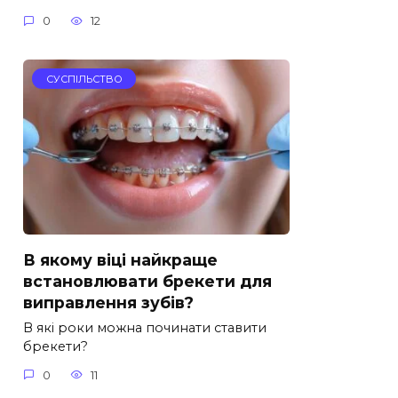
0
12
СУСПІЛЬСТВО
В якому віці найкраще
встановлювати брекети для
виправлення зубів?
В які роки можна починати ставити
брекети?
0
11