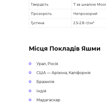
Твердість
7 за шкалою Моо
Прозорість
Непрозорий
Густина
2.5–2.8 г/см³
Місця Покладів Яшми
Урал, Росія
США — Арізона, Каліфорнія
Бразилія
Індія
Мадагаскар