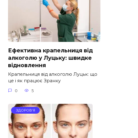
Ефективна крапельниця від
алкоголю у Луцьку: швидке
відновлення
Крапельниця від алкоголю Луцьк: що
це і як працює Зранку
0
5
ЗДОРОВ’Я