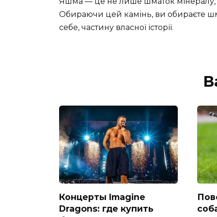
Яшма — це не лише шматок мінералу, а й 
Обираючи цей камінь, ви обираєте шм
себе, частину власної історії.
В
Концерты Imagine
Пов
Dragons: где купить
соб