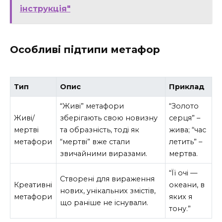
інструкція"
Особливі підтипи метафор
Тип
Опис
Приклад
“Живі” метафори
“Золото
Живі/
зберігають свою новизну
серця” –
мертві
та образність, тоді як
жива; “час
метафори
“мертві” вже стали
летить” –
звичайними виразами.
мертва.
“Її очі —
Створені для вираження
Креативні
океани, в
нових, унікальних змістів,
метафори
яких я
що раніше не існували.
тону.”