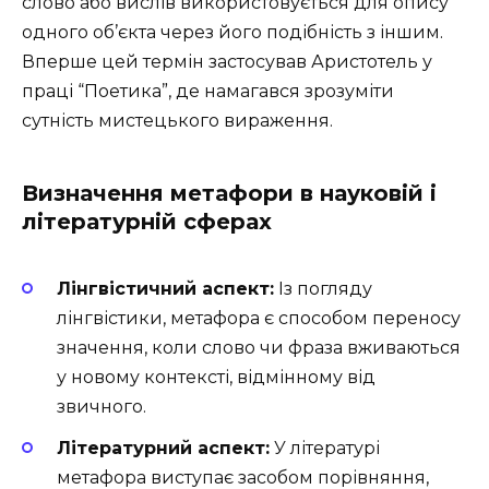
слово або вислів використовується для опису
одного об’єкта через його подібність з іншим.
Вперше цей термін застосував Аристотель у
праці “Поетика”, де намагався зрозуміти
сутність мистецького вираження.
Визначення метафори в науковій і
літературній сферах
Лінгвістичний аспект:
Із погляду
лінгвістики, метафора є способом переносу
значення, коли слово чи фраза вживаються
у новому контексті, відмінному від
звичного.
Літературний аспект:
У літературі
метафора виступає засобом порівняння,