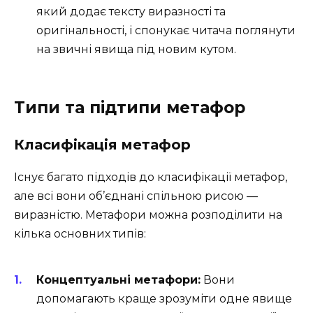
який додає тексту виразності та
оригінальності, і спонукає читача поглянути
на звичні явища під новим кутом.
Типи та підтипи метафор
Класифікація метафор
Існує багато підходів до класифікації метафор,
але всі вони об’єднані спільною рисою —
виразністю. Метафори можна розподілити на
кілька основних типів:
Концептуальні метафори:
Вони
допомагають краще зрозуміти одне явище