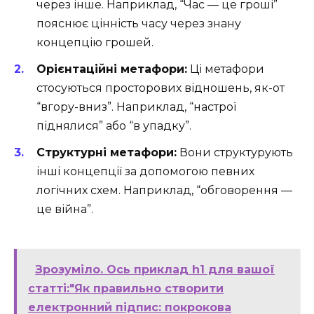
через інше. Наприклад, “Час — це гроші”
пояснює цінність часу через знану
концепцію грошей.
Орієнтаційні метафори:
Ці метафори
стосуються просторових відношень, як-от
“вгору-вниз”. Наприклад, “настрої
піднялися” або “в упадку”.
Структурні метафори:
Вони структурують
інші концепції за допомогою певних
логічних схем. Наприклад, “обговорення —
це війна”.
Зрозуміло. Ось приклад h1 для вашої
статті:"Як правильно створити
електронний підпис: покрокова