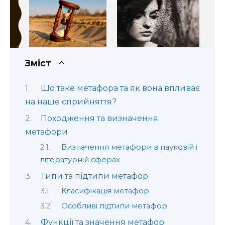
Зміст
Що таке метафора та як вона впливає
на наше сприйняття?
Походження та визначення
метафори
Визначення метафори в науковій і
літературній сферах
Типи та підтипи метафор
Класифікація метафор
Особливі підтипи метафор
Функції та значення метафор