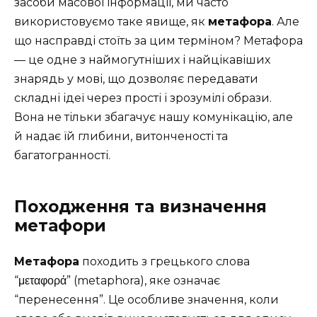
засоби масової інформації, ми часто
використовуємо таке явище, як
метафора
. Але
що насправді стоїть за цим терміном? Метафора
— це одне з наймогутніших і найцікавіших
знарядь у мові, що дозволяє передавати
складні ідеї через прості і зрозумілі образи.
Вона не тільки збагачує нашу комунікацію, але
й надає їй глибини, витонченості та
багатогранності.
Походження та визначення
метафори
Метафора
походить з грецького слова
“μεταφορά” (metaphora), яке означає
“перенесення”. Це особливе значення, коли