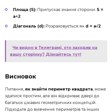
Площа (S):
Припускає знання сторони:
S =
a^2
Діагональ (d):
Розраховується як
d = a√2
Чи видно в Телеграмі, хто заходив на
вашу сторінку? Дізнайтесь тут!
Висновок
Питання,
як знайти периметр квадрата
, може
здатися простим, але він відкриває двері до
багатьох цікавих геометричних концепцій.
Підходьте до вивчення периметрів та інших