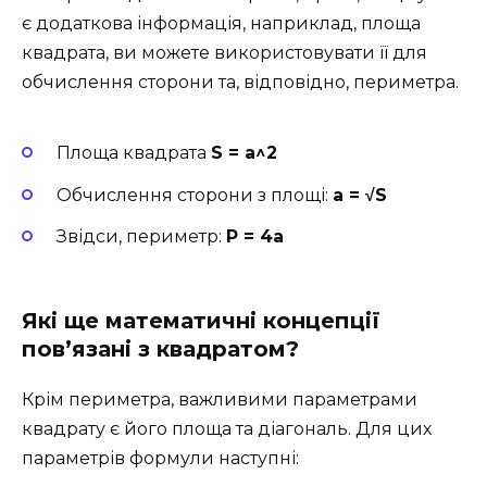
є додаткова інформація, наприклад, площа
квадрата, ви можете використовувати її для
обчислення сторони та, відповідно, периметра.
Площа квадрата
S = a^2
Обчислення сторони з площі:
a = √S
Звідси, периметр:
P = 4a
Які ще математичні концепції
пов’язані з квадратом?
Крім периметра, важливими параметрами
квадрату є його площа та діагональ. Для цих
параметрів формули наступні: