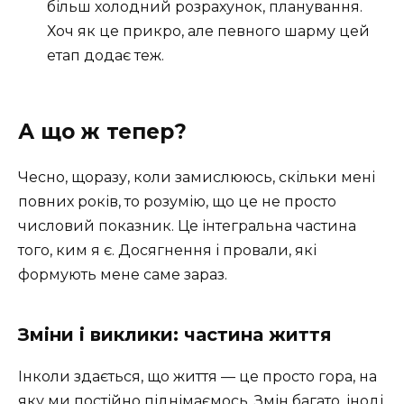
більш холодний розрахунок, планування.
Хоч як це прикро, але певного шарму цей
етап додає теж.
А що ж тепер?
Чесно, щоразу, коли замислююсь, скільки мені
повних років, то розумію, що це не просто
числовий показник. Це інтегральна частина
того, ким я є. Досягнення і провали, які
формують мене саме зараз.
Зміни і виклики: частина життя
Інколи здається, що життя — це просто гора, на
яку ми постійно піднімаємось. Змін багато, іноді