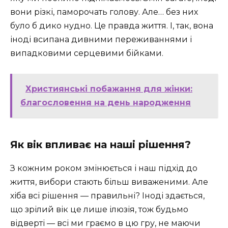
вони різкі, паморочать голову. Але… без них
було б дико нудно. Це правда життя. І, так, вона
іноді всипана дивними переживаннями і
випадковими серцевими бійками.
Християнські побажання для жінки:
благословення на день народження
Як вік впливає на наші рішення?
З кожним роком змінюється і наш підхід до
життя, вибори стають більш виваженими. Але
хіба всі рішення — правильні? Іноді здається,
що зрілий вік це лише ілюзія, тож будьмо
відверті — всі ми граємо в цю гру, не маючи