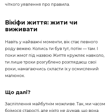
чіткого уявлення про правила.
Вікіфи життя: жити чи
виживати
Навіть у найважчі моменти, вік стає певного
роду вежею. Колись ти був тут, потім — там. І
поки жмот під назвою Життя кружляє навколо,
ти лише трохи розгублено розглядаєш свої
роки, намагаючись скласти їх у осмислений
малюнок.
Що далі?
Засліплення майбутнім можливе. Так, ми часом
боїмося старості, але ніхто не думав, що вона