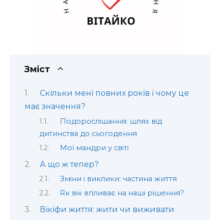
Зміст
Скільки мені повних років і чому це
має значення?
Подорослішання: шлях від
дитинства до сьогодення
Мої мандри у світі
А що ж тепер?
Зміни і виклики: частина життя
Як вік впливає на наші рішення?
Вікіфи життя: жити чи виживати