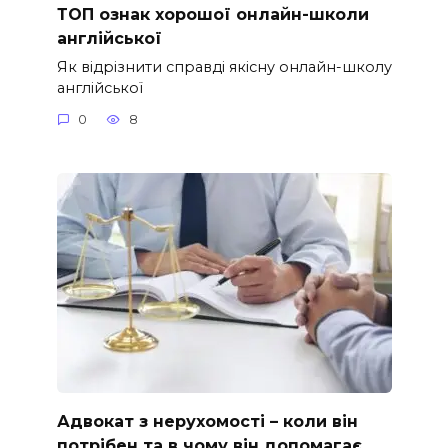
ТОП ознак хорошої онлайн-школи
англійської
Як відрізнити справді якісну онлайн-школу
англійської
0
8
Адвокат з нерухомості – коли він
потрібен та в чому він допомагає