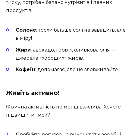
тиску, потрібен баланс нутрієнтів і певних
продуктів.
Солоне
: трохи більше солі не завадить, але
в міру!
Жири
: авокадо, горіхи, оливкова олія —
джерела «хороших» жирів.
Кофеїн
: допомагає, але не зловживайте.
Живіть активно!
Фізична активність не менш важлива. Хочете
підвищити тиск?
Пробуйте регулярно виконувати аеробні