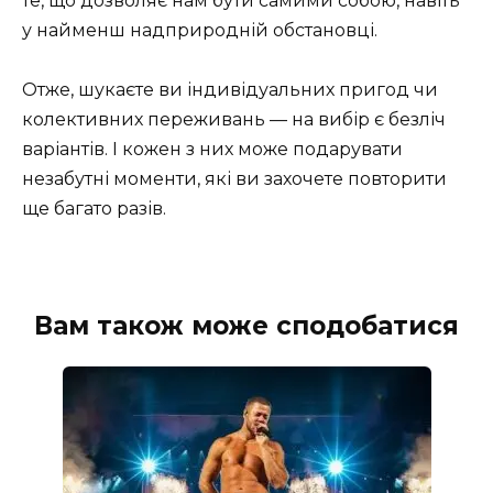
те, що дозволяє нам бути самими собою, навіть
у найменш надприродній обстановці.
Отже, шукаєте ви індивідуальних пригод чи
колективних переживань — на вибір є безліч
варіантів. І кожен з них може подарувати
незабутні моменти, які ви захочете повторити
ще багато разів.
Вам також може сподобатися