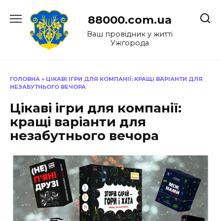
Перейти
до
88000.com.ua
вмісту
Ваш провідник у житті
Ужгорода
ГОЛОВНА
»
ЦІКАВІ ІГРИ ДЛЯ КОМПАНІЇ: КРАЩІ ВАРІАНТИ ДЛЯ
НЕЗАБУТНЬОГО ВЕЧОРА
Цікаві ігри для компанії:
кращі варіанти для
незабутнього вечора