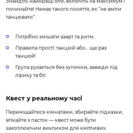
Знайдіть найкращі хіти, включіть на максимум і
починайте! Немає такого поняття, як “не вміти
танцювати”.
Потрібно змішати азарт та ритм.
Правила прості: танцюй або… ще раз
танцюй!
Група рухається без зупинки, завжди під
лірику та біт.
Квест у реальному часі
Переміщайтеся кімнатами, збирайте підказки,
втікайте з пасток — квест може бути
захоплюючим викликом для кмітливих.