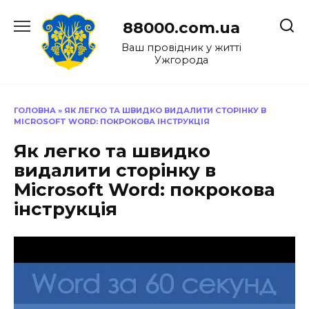
Перейти
до
88000.com.ua
вмісту
Ваш провідник у житті
Ужгорода
ГОЛОВНА
»
ЯК ЛЕГКО ТА ШВИДКО ВИДАЛИТИ СТОРІНКУ В
MICROSOFT WORD: ПОКРОКОВА ІНСТРУКЦІЯ
Як легко та швидко
видалити сторінку в
Microsoft Word: покрокова
інструкція