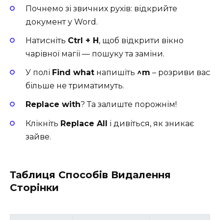
Почнемо зі звичних рухів: відкрийте
документ у Word.
Натисніть
Ctrl + H
, щоб відкрити вікно
чарівної магії — пошуку та заміни.
У полі
Find what
напишіть
^m
– розриви вас
більше не триматимуть.
Replace with
? Та залиште порожнім!
Клікніть
Replace All
і дивіться, як зникає
зайве.
Таблиця Способів Видалення
Сторінки