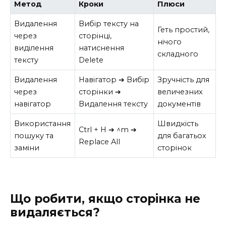
Метод
Кроки
Плюси
Видалення
Вибір тексту на
Геть простий,
через
сторінці,
нічого
виділення
натиснення
складного
тексту
Delete
Видалення
Навігатор ➔ Вибір
Зручність для
через
сторінки ➔
величезних
навігатор
Видалення тексту
документів
Використання
Швидкість
Ctrl + H ➔ ^m ➔
пошуку та
для багатьох
Replace All
заміни
сторінок
Що робити, якщо сторінка не
видаляється?