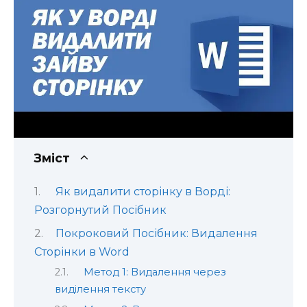
Зміст
Як видалити сторінку в Ворді:
Розгорнутий Посібник
Покроковий Посібник: Видалення
Сторінки в Word
Метод 1: Видалення через
виділення тексту