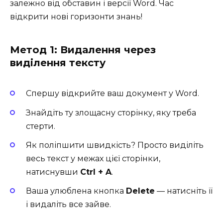
залежно від обставин і версії Word. Час
відкрити нові горизонти знань!
Метод 1: Видалення через
виділення тексту
Спершу відкрийте ваш документ у Word.
Знайдіть ту злощасну сторінку, яку треба
стерти.
Як поліпшити швидкість? Просто виділіть
весь текст у межах цієї сторінки,
натиснувши
Ctrl + A
.
Ваша улюблена кнопка
Delete
— натисніть її
і видаліть все зайве.