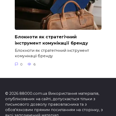
Блокноти як стратегічний
інструмент комунікації бренду
Блокноти як стратегічний інструмент
комунікації бренду
0
6
© 2026 88000.com.ua Використання матеріалів,
опублікованих на сайті, допускається тільки з
письмового дозволу правовласника та з
обов'язковим прямим посиланням на сторінку, з
якої запозичений матеріал.