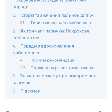
Покрокова інструкція та практичні
поради
Історія та значення паличок для їжі
Типи паличок та їх особливості
Як тримати палички: Покрокове
керівництво
Поради з вдосконалення
майстерності
Корисні рекомендації
Порівняння різних типів паличок
Значення етикету при використанні
паличок
Підсумок