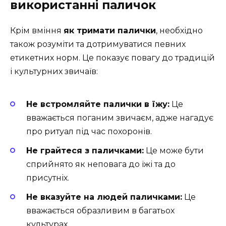
використанні паличок
Крім вміння
як тримати палички
, необхідно
також розуміти та дотримуватися певних
етикетних норм. Це показує повагу до традицій
і культурних звичаїв:
Не встромляйте палички в їжу:
Це
вважається поганим звичаєм, адже нагадує
про ритуал під час похоронів.
Не грайтеся з паличками:
Це може бути
сприйнято як неповага до їжі та до
присутніх.
Не вказуйте на людей паличками:
Це
вважається образливим в багатьох
культурах.