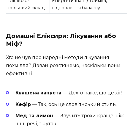
Глюкозо-
Енергетична підтримка,
сольовий склад
відновлення балансу
Домашні Еліксири: Лікування або
Міф?
Хто не чув про народні методи лікування
похмілля? Давай розглянемо, наскільки вони
ефективні.
Квашена капуста
— Дехто каже, що це хіт!
Кефір
— Так, ось це слов’янський стиль.
Мед та лимон
— Звучить трохи краще, ніж
інші речі, з чуток.