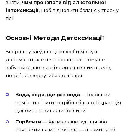
знати,
чим прокапати від алкогольної
інтоксикації
, щоб відновити баланс у твоєму
тілі.
Основні Методи Детоксикації
Зверніть увагу, що ці способи можуть
допомогти, але не є панацеєю… Тому не
забувайте, що в разі серйозних симптомів,
потрібно звернутися до лікаря.
Вода, вода, ще раз вода
— Головний
помічник. Пити потрібно багато. Гідратація
допомагає вивести токсини.
Сорбенти
— Активоване вугілля або
речовини на його основі — дієвий засіб.