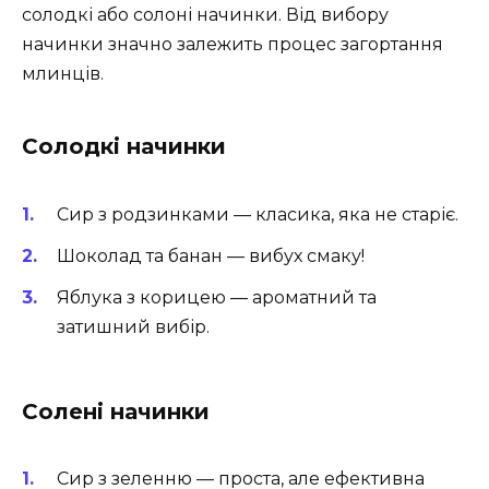
солодкі або солоні начинки. Від вибору
начинки значно залежить процес загортання
млинців.
Солодкі начинки
Сир з родзинками — класика, яка не старіє.
Шоколад та банан — вибух смаку!
Яблука з корицею — ароматний та
затишний вибір.
Солені начинки
Сир з зеленню — проста, але ефективна