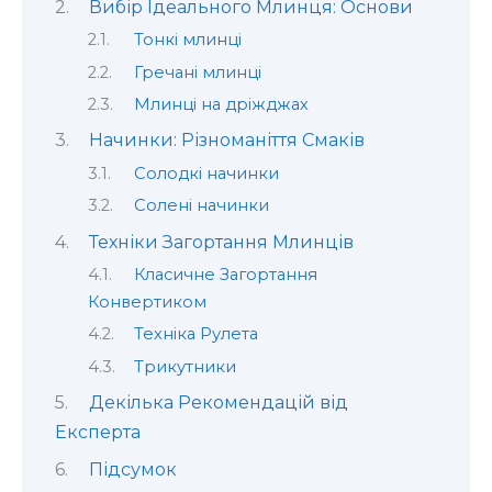
Вибір Ідеального Млинця: Основи
Тонкі млинці
Гречані млинці
Млинці на дріжджах
Начинки: Різноманіття Смаків
Солодкі начинки
Солені начинки
Техніки Загортання Млинців
Класичне Загортання
Конвертиком
Техніка Рулета
Трикутники
Декілька Рекомендацій від
Експерта
Підсумок