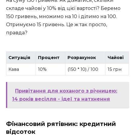
на суму 150 гривень. Як дізнатися, скільки
складе чайові у 10% від цієї вартості? Беремо
150 гривень, множимо на 10 і ділимо на 100.
Отримуємо 15 гривень. Це ж так просто,
правда?
Ситуація
Процент
Розрахунок
Чайові
Кава
10%
(150 * 10) / 100
15 грн
Привітання для коханого з річницею:
14 років весілля - ідеї та натхнення
Фінансовий рятівник: кредитний
відсоток