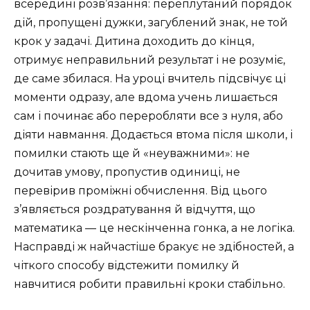
всередині розв’язання: переплутаний порядок
дій, пропущені дужки, загублений знак, не той
крок у задачі. Дитина доходить до кінця,
отримує неправильний результат і не розуміє,
де саме збилася. На уроці вчитель підсвічує ці
моменти одразу, але вдома учень лишається
сам і починає або переробляти все з нуля, або
діяти навмання. Додається втома після школи, і
помилки стають ще й «неуважними»: не
дочитав умову, пропустив одиниці, не
перевірив проміжні обчислення. Від цього
з’являється роздратування й відчуття, що
математика — це нескінченна гонка, а не логіка.
Насправді ж найчастіше бракує не здібностей, а
чіткого способу відстежити помилку й
навчитися робити правильні кроки стабільно.