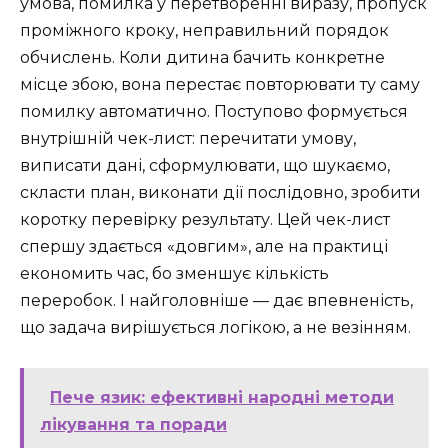
умова, помилка у перетворенні виразу, пропуск
проміжного кроку, неправильний порядок
обчислень. Коли дитина бачить конкретне
місце збою, вона перестає повторювати ту саму
помилку автоматично. Поступово формується
внутрішній чек-лист: перечитати умову,
виписати дані, сформулювати, що шукаємо,
скласти план, виконати дії послідовно, зробити
коротку перевірку результату. Цей чек-лист
спершу здається «довгим», але на практиці
економить час, бо зменшує кількість
переробок. І найголовніше — дає впевненість,
що задача вирішується логікою, а не везінням.
Пече язик: ефективні народні методи
лікування та поради