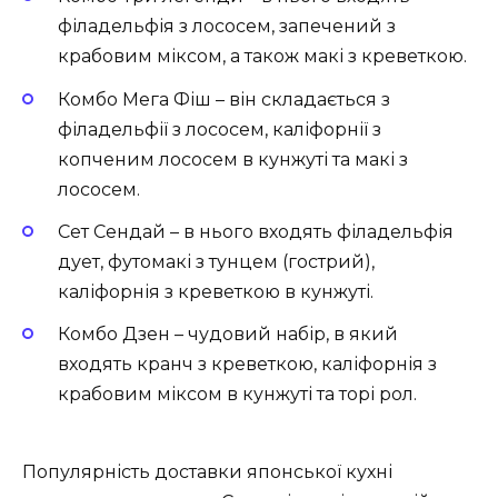
філадельфія з лососем, запечений з
крабовим міксом, а також макі з креветкою.
Комбо Мега Фіш – він складається з
філадельфії з лососем, каліфорнії з
копченим лососем в кунжуті та макі з
лососем.
Сет Сендай – в нього входять філадельфія
дует, футомакі з тунцем (гострий),
каліфорнія з креветкою в кунжуті.
Комбо Дзен – чудовий набір, в який
входять кранч з креветкою, каліфорнія з
крабовим міксом в кунжуті та торі рол.
Популярність доставки японської кухні