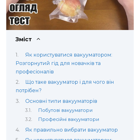
Зміст
Як користуватися вакууматором:
Розгорнутий гід для новачків та
професіоналів
Що таке вакууматор і для чого він
потрібен?
Основні типи вакууматорів
Побутові вакууматори
Професійні вакууматори
Як правильно вибрати вакууматор