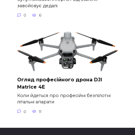
завойовує дедалі
0
6
Огляд професійного дрона DJI
Matrice 4E
Коли йдеться про професійні безпілотні
літальні апарати
0
11