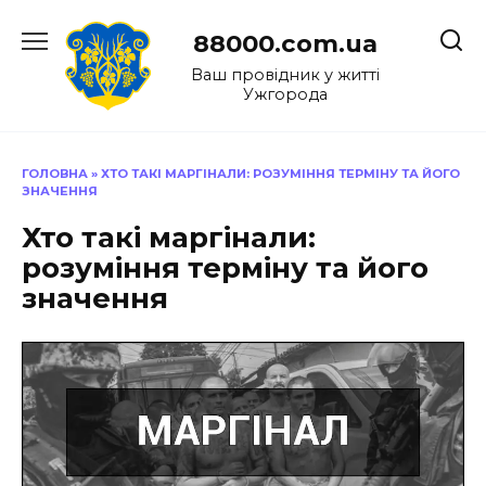
Перейти
до
88000.com.ua
вмісту
Ваш провідник у житті
Ужгорода
ГОЛОВНА
»
ХТО ТАКІ МАРГІНАЛИ: РОЗУМІННЯ ТЕРМІНУ ТА ЙОГО
ЗНАЧЕННЯ
Хто такі маргінали:
розуміння терміну та його
значення