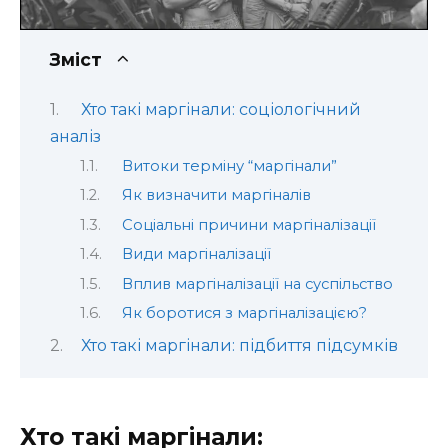
Зміст
Хто такі маргінали: соціологічний
аналіз
Витоки терміну “маргінали”
Як визначити маргіналів
Соціальні причини маргіналізації
Види маргіналізації
Вплив маргіналізації на суспільство
Як боротися з маргіналізацією?
Хто такі маргінали: підбиття підсумків
Хто такі маргінали: