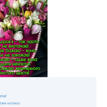
ля!
 там колись