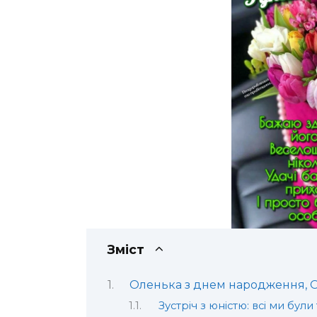
Зміст
Оленька з днем народження, О
Зустріч з юністю: всі ми були