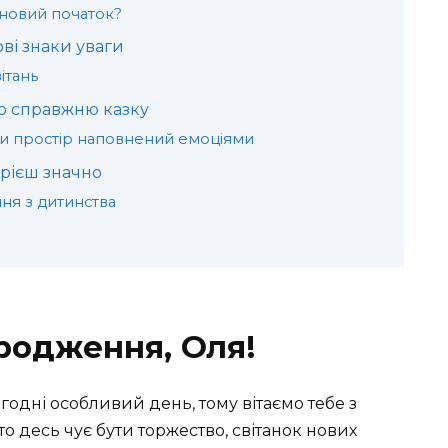
 новий початок?
ві знаки уваги
ітань
о справжню казку
и простір наповнений емоціями
мрієш значно
ння з дитинства
родження, Оля!
одні особливий день, тому вітаємо тебе з
то десь чує бути торжество, світанок нових