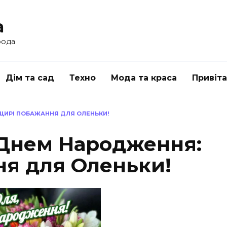
a
рода
Дім та сад
Техно
Мода та краса
Привіт
ЩИРІ ПОБАЖАННЯ ДЛЯ ОЛЕНЬКИ!
 Днем Народження:
я для Оленьки!