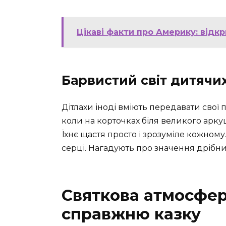
Цікаві факти про Америку: відк
Барвистий світ дитячи
Дітлахи іноді вміють передавати свої 
коли на корточках біля великого арку
Їхнє щастя просто і зрозуміле кожном
серці. Нагадують про значення дрібни
Святкова атмосфер
справжню казку