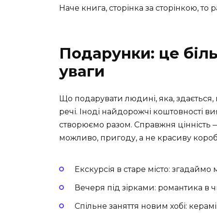
Наче книга, сторінка за сторінкою, то 
Подарунки: це біль
уваги
Що подарувати людині, яка, здається,
речі. Іноді найдорожчі коштовності вия
створюємо разом. Справжня цінність —
можливо, пригоду, а не красиву коро
Екскурсія в старе місто: згадаймо 
Вечеря під зірками: романтика в 
Спільне заняття новим хобі: керам