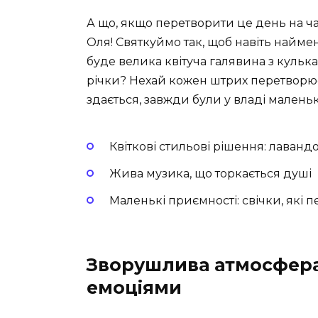
А що, якщо перетворити це день на ч
Оля! Святкуймо так, щоб навіть наймен
буде велика квітуча галявина з кульк
річки? Нехай кожен штрих перетворює
здається, завжди були у владі мален
Квіткові стильові рішення: лаванд
Жива музика, що торкається душі
Маленькі приємності: свічки, які 
Зворушлива атмосфера
емоціями