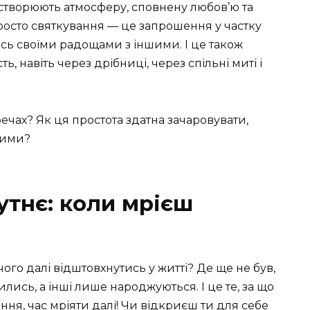
ї, створюють атмосферу, сповнену любов’ю та
росто святкування — це запрошення у частку
сь своїми радощами з іншими. І це також
ь, навіть через дрібниці, через спільні миті і
речах? Як ця простота здатна зачаровувати,
шими?
утнє: коли мрієш
 чого далі відштовхнутись у житті? Де ще не був,
лись, а інші лише народжуються. І це те, за що
ння, час мріяти далі! Чи відкриєш ти для себе