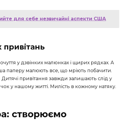
рийте для себе незвичайні аспекти США
х привітань
почуття у дзвінких малюнках і щирих рядках. А
ша паперу малюють все, що мріють побачити.
у. Дитячі привітання завжди залишають слід у
чок у нашому житті. Милість в кожному натяку.
а: створюємо