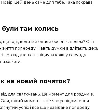
Повір, цей день саме для тебе. Така яскрава,
и були там колись
ще тоді, коли ми бігали босоніж полем? О, ті
се життя попереду. Навіть думки відлітають десь
жі… Назад у юність, відчути кожну секунду
 назавжди.
к не новий початок?
ід для святкувань. Це момент для роздумів,
є. Оля, такий момент — це час усвідомлення
сягнутий успіх і все ще незвідане попереду.