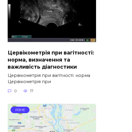
Цервікометрія при вагітності:
норма, визначення та
важливість діагностики
Цервікометрія при вагітності: норма
Цервікометрія при
0
17
РІЗНЕ