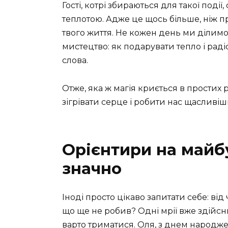
Гості, котрі збираються для такої поді
теплотою. Адже це щось більше, ніж п
твого життя. Не кожен день ми ділимо
мистецтво: як подарувати тепло і радіст
слова.
Отже, яка ж магія криється в простих 
зігрівати серце і робити нас щасливі
Орієнтири на майб
значно
Іноді просто цікаво запитати себе: від
що ще не робив? Одні мрії вже здійсни
варто триматися. Оля, з днем народже