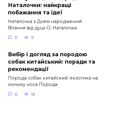
Наталочки: найкращі
побажання та ідеї
Наталочка з Днем народження!
Вітання від душі О, Наталочка
0
5
Вибір і догляд за породою
собак китайський: поради та
рекомендації
Порода собак китайский: екзотика на
кінчику носа Порода
0
10