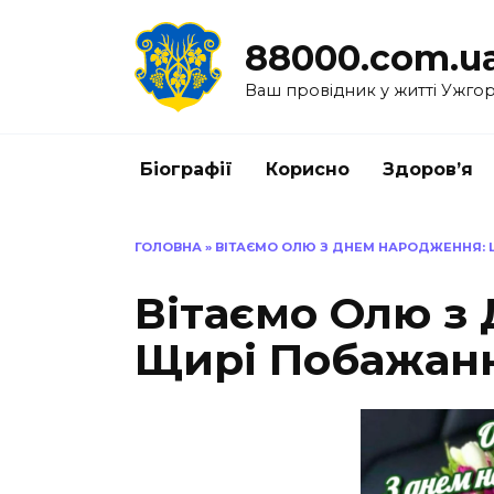
Перейти
до
88000.com.u
вмісту
Ваш провідник у житті Ужго
Біографії
Корисно
Здоров’я
ГОЛОВНА
»
ВІТАЄМО ОЛЮ З ДНЕМ НАРОДЖЕННЯ: 
Вітаємо Олю з
Щирі Побажанн