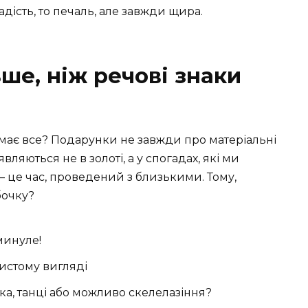
радість, то печаль, але завжди щира.
ше, ніж речові знаки
 має все? Подарунки не завжди про матеріальні
вляються не в золоті, а у спогадах, які ми
 це час, проведений з близькими. Тому,
бочку?
минуле!
чистому вигляді
іка, танці або можливо скелелазіння?