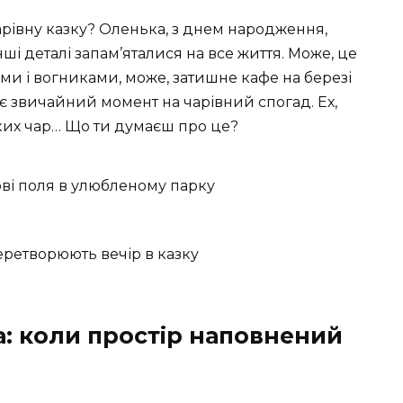
арівну казку? Оленька, з днем народження,
ші деталі запам’яталися на все життя. Може, це
ами і вогниками, може, затишне кафе на березі
 звичайний момент на чарівний спогад. Ех,
ьких чар… Що ти думаєш про це?
ові поля в улюбленому парку
перетворюють вечір в казку
: коли простір наповнений