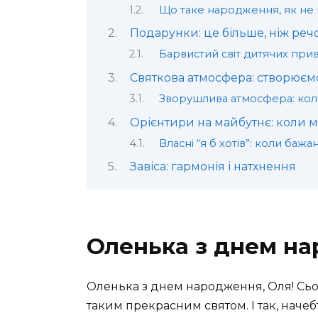
Що таке народження, як не
Подарунки: це більше, ніж речо
Барвистий світ дитячих прив
Святкова атмосфера: створюєм
Зворушлива атмосфера: кол
Орієнтири на майбутнє: коли 
Власні “я б хотів”: коли бажа
Завіса: гармонія і натхнення
Оленька з днем на
Оленька з днем народження, Оля! Сьог
таким прекрасним святом. І так, начеб