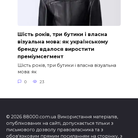
Шість років, три бутики і власна
візуальна мова: як українському
бренду вдалося виростити
преміумсегмент
Шість років, три бутики і власна візуальна
мова: як
0
23
© 2026 88000.com.ua Використання матеріалів,
опублікованих на сайті, допускається тільки з
письмового дозволу правовласника та з
обов'язковим прямим посиланням на сторінку, з