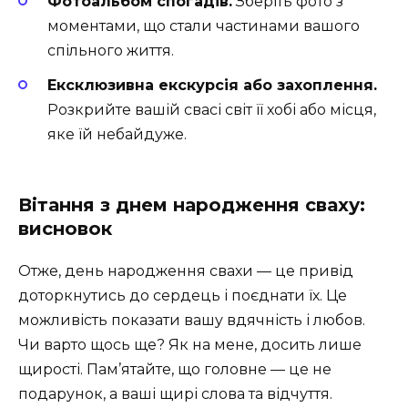
Фотоальбом спогадів.
Зберіть фото з
моментами, що стали частинами вашого
спільного життя.
Ексклюзивна екскурсія або захоплення.
Розкрийте вашій свасі світ її хобі або місця,
яке їй небайдуже.
Вітання з днем народження сваху:
висновок
Отже, день народження свахи — це привід
доторкнутись до сердець і поєднати їх. Це
можливість показати вашу вдячність і любов.
Чи варто щось ще? Як на мене, досить лише
щирості. Пам’ятайте, що головне — це не
подарунок, а ваші щирі слова та відчуття.