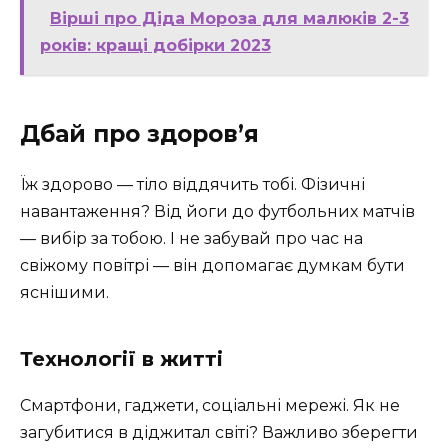
Вірші про Діда Мороза для малюків 2-3
років: кращі добірки 2023
Дбай про здоров’я
Їж здорово — тіло віддячить тобі. Фізичні
навантаження? Від йоги до футбольних матчів
— вибір за тобою. І не забувай про час на
свіжому повітрі — він допомагає думкам бути
яснішими.
Технології в житті
Смартфони, гаджети, соціальні мережі. Як не
загубитися в діджитал світі? Важливо зберегти