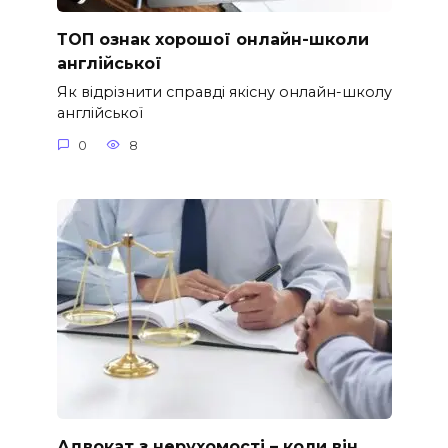
ТОП ознак хорошої онлайн-школи
англійської
Як відрізнити справді якісну онлайн-школу
англійської
0
8
Адвокат з нерухомості – коли він