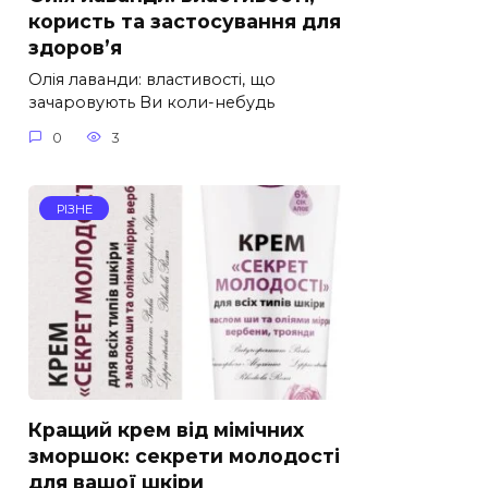
користь та застосування для
здоров’я
Олія лаванди: властивості, що
зачаровують Ви коли-небудь
0
3
РІЗНЕ
Кращий крем від мімічних
зморшок: секрети молодості
для вашої шкіри