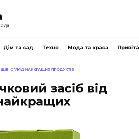
a
рода
Дім та сад
Техно
Мода та краса
Привіт
ИЩІВ: ОГЛЯД НАЙКРАЩИХ ПРОДУКТІВ
ковий засіб від
 найкращих