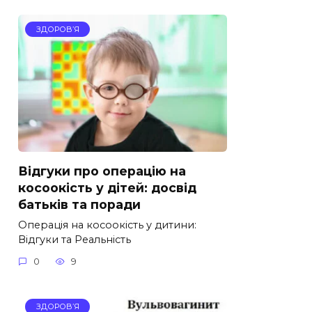
ЗДОРОВ’Я
Відгуки про операцію на
косоокість у дітей: досвід
батьків та поради
Операція на косоокість у дитини:
Відгуки та Реальність
0
9
ЗДОРОВ’Я