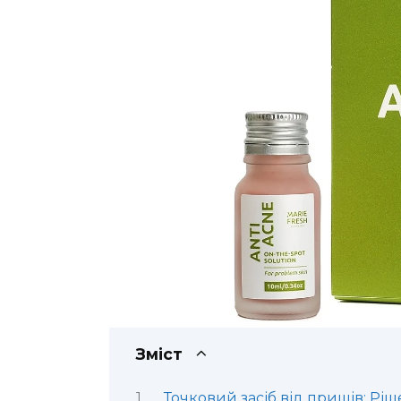
Зміст
Точковий засіб від прищів: Ріш