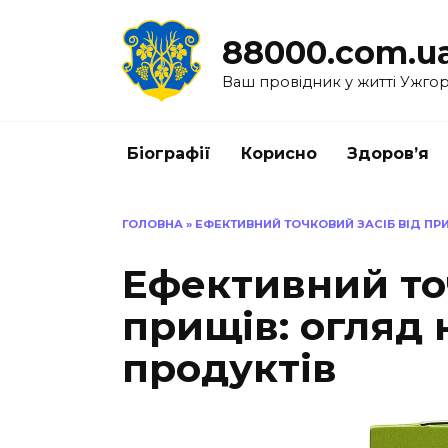
Перейти
до
88000.com.u
вмісту
Ваш провідник у житті Ужго
Біографії
Корисно
Здоров’я
ГОЛОВНА
»
ЕФЕКТИВНИЙ ТОЧКОВИЙ ЗАСІБ ВІД ПР
Ефективний точ
прищів: огляд
продуктів