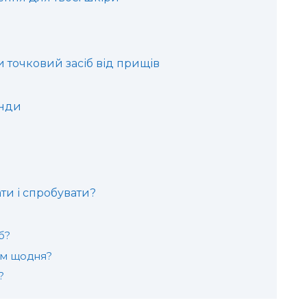
 точковий засіб від прищів
енди
ти і спробувати?
б?
им щодня?
?