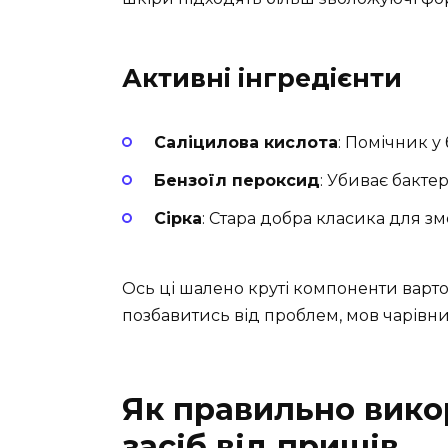
Активні інгредієнти
Саліцилова кислота
: Помічник у 
Бензоїл пероксид
: Убиває бакте
Сірка
: Стара добра класика для з
Ось ці шалено круті компоненти варто
позбавитись від проблем, мов чарівни
Як правильно вико
засіб від прищів