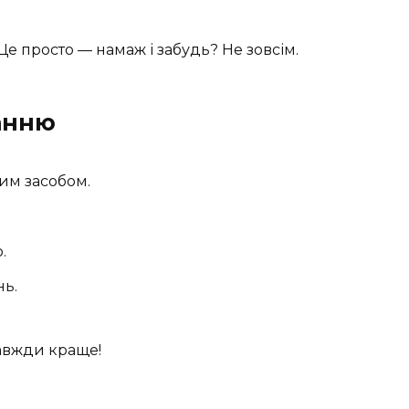
е просто — намаж і забудь? Не зовсім.
ванню
им засобом.
.
нь.
завжди краще!