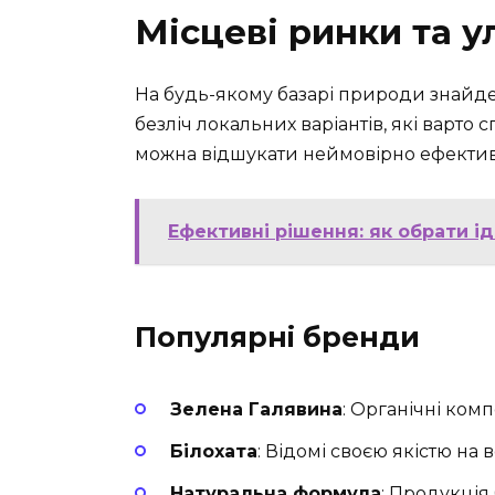
Місцеві ринки та 
На будь-якому базарі природи знайде
безліч локальних варіантів, які варт
можна відшукати неймовірно ефективн
Ефективні рішення: як обрати ід
Популярні бренди
Зелена Галявина
: Органічні комп
Білохата
: Відомі своєю якістю на в
Натуральна формула
: Продукція