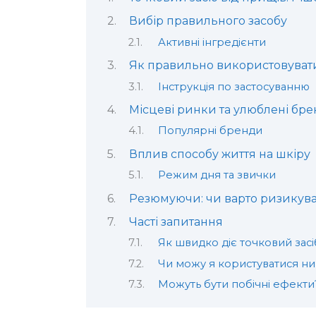
Вибір правильного засобу
Активні інгредієнти
Як правильно використовувати
Інструкція по застосуванню
Місцеві ринки та улюблені бр
Популярні бренди
Вплив способу життя на шкіру
Режим дня та звички
Резюмуючи: чи варто ризикува
Часті запитання
Як швидко діє точковий засі
Чи можу я користуватися н
Можуть бути побічні ефекти