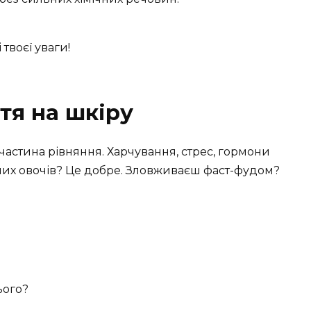
 твоєї уваги!
тя на шкіру
частина рівняння. Харчування, стрес, гормони
ених овочів? Це добре. Зловживаєш фаст-фудом?
ього?