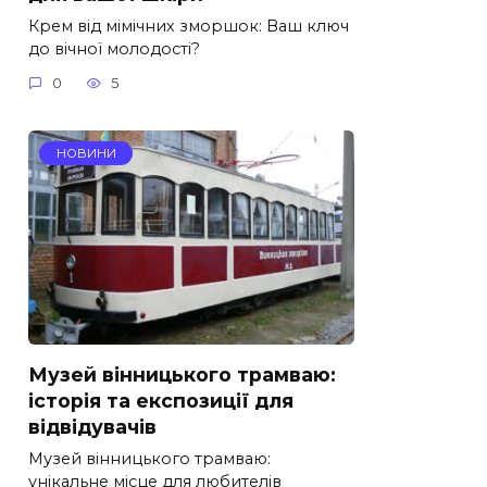
Крем від мімічних зморшок: Ваш ключ
до вічної молодості?
0
5
НОВИНИ
Музей вінницького трамваю:
історія та експозиції для
відвідувачів
Музей вінницького трамваю:
унікальне місце для любителів