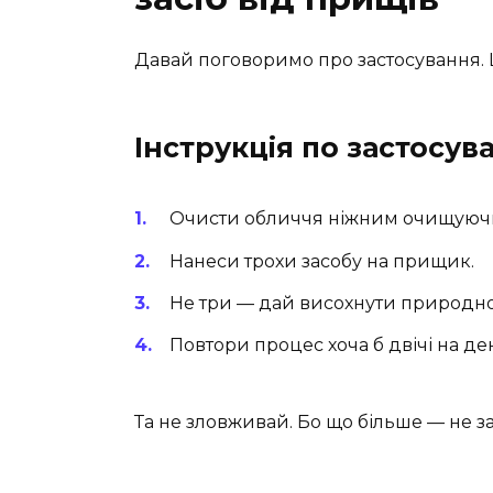
Давай поговоримо про застосування. Ц
Інструкція по застосу
Очисти обличчя ніжним очищуюч
Нанеси трохи засобу на прищик.
Не три — дай висохнути природно
Повтори процес хоча б двічі на де
Та не зловживай. Бо що більше — не 