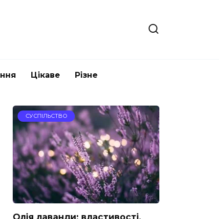
ання
Цікаве
Різне
СУСПІЛЬСТВО
Олія лаванди: властивості,