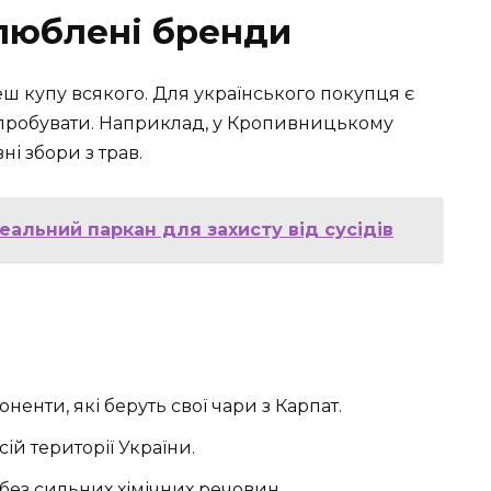
улюблені бренди
ш купу всякого. Для українського покупця є
о спробувати. Наприклад, у Кропивницькому
і збори з трав.
еальний паркан для захисту від сусідів
оненти, які беруть свої чари з Карпат.
сій території України.
 без сильних хімічних речовин.