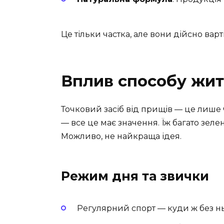
Це тільки частка, але вони дійсно варті
Вплив способу жит
Точковий засіб від прищів — це лише 
— все це має значення. Їж багато зел
Можливо, не найкраща ідея.
Режим дня та звички
Регулярний спорт — куди ж без н