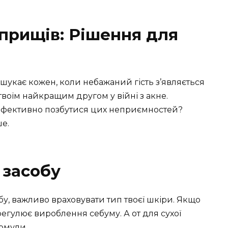
 прищів: Рішення для
 шукає кожен, коли небажаний гість з’являється
 твоїм найкращим другом у війні з акне.
й ефективно позбутися цих неприємностей?
е.
 засобу
у, важливо враховувати тип твоєї шкіри. Якщо
регулює вироблення себуму. А от для сухої
рмули.