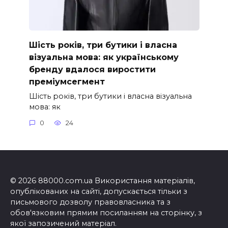
Шість років, три бутики і власна
візуальна мова: як українському
бренду вдалося виростити
преміумсегмент
Шість років, три бутики і власна візуальна
мова: як
0
24
© 2026 88000.com.ua Використання матеріалів,
опублікованих на сайті, допускається тільки з
письмового дозволу правовласника та з
обов'язковим прямим посиланням на сторінку, з
якої запозичений матеріал.