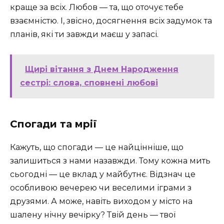
краще за всіх. Любов — та, що оточує тебе
взаємністю. І, звісно, досягнення всіх задумок та
планів, які ти завжди маєш у запасі.
Щирі вітання з Днем Народження
сестрі: слова, сповнені любові
Спогади та мрії
Кажуть, що спогади — це найцінніше, що
залишиться з нами назавжди. Тому кожна мить
сьогодні — це вклад у майбутнє. Відзнач це
особливою вечерею чи веселими іграми з
друзями. А може, навіть виходом у місто на
шалену нічну вечірку? Твій день — твої