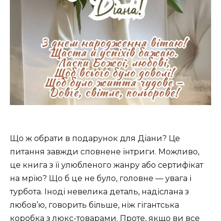
Що ж обрати в подарунок для Діани? Це
питання завжди сповнене інтриги. Можливо,
це книга з її улюбленого жанру або сертифікат
на мрію? Що б це не було, головне — увага і
турбота. Іноді невелика деталь, надіслана з
любов’ю, говорить більше, ніж гігантська
коробка з люкс-товарами. Проте, якщо ви все