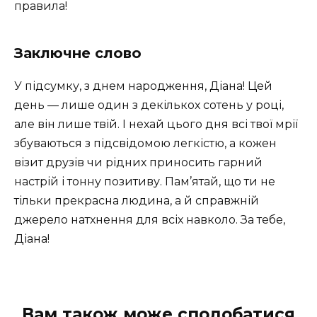
правила!
Заключне слово
У підсумку, з днем народження, Діана! Цей
день — лише один з декількох сотень у році,
але він лише твій. І нехай цього дня всі твої мрії
збуваються з підсвідомою легкістю, а кожен
візит друзів чи рідних приносить гарний
настрій і тонну позитиву. Пам’ятай, що ти не
тільки прекрасна людина, а й справжній
джерело натхнення для всіх навколо. За тебе,
Діана!
Вам також може сподобатися