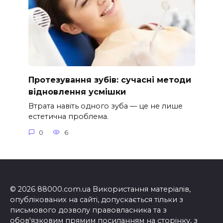
Протезування зубів: сучасні методи
відновлення усмішки
Втрата навіть одного зуба — це не лише
естетична проблема.
0
6
© 2026 88000.com.ua Використання матеріалів,
опублікованих на сайті, допускається тільки з
письмового дозволу правовласника та з
обов'язковим прямим посиланням на сторінку, з