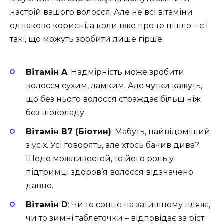
настрій вашого волосся. Але не всі вітаміни
однаково корисні, а коли вже про те пішло – є і
такі, що можуть зробити лише гірше.
Вітамін A
: Надмірність може зробити
волосся сухим, ламким. Але чутки кажуть,
що без нього волосся страждає більш ніж
без шоколаду.
Вітамін B7 (Біотин)
: Мабуть, найвідоміший
з усіх. Усі говорять, але хтось бачив дива?
Щодо можливостей, то його роль у
підтримці здоров’я волосся відзначено
давно.
Вітамін D
: Чи то сонце на затишному пляжі,
чи то зимні таблеточки – відповідає за ріст