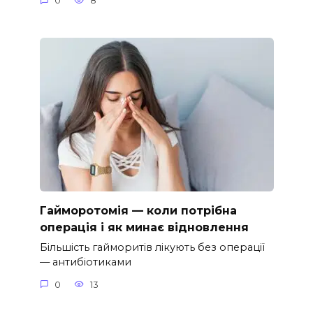
0
8
Гайморотомія — коли потрібна
операція і як минає відновлення
Більшість гайморитів лікують без операції
— антибіотиками
0
13