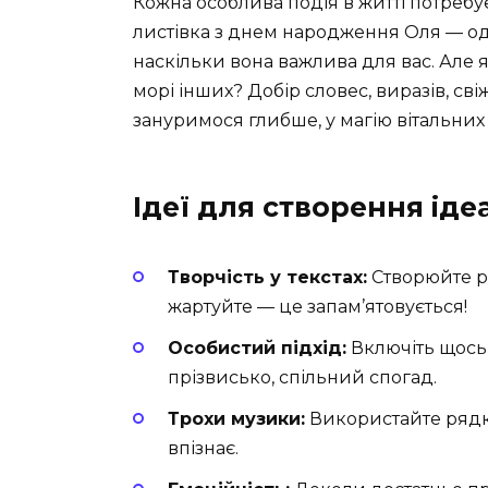
Кожна особлива подія в житті потребує 
листівка з днем народження Оля — од
наскільки вона важлива для вас. Але я
морі інших? Добір словес, виразів, сві
зануримося глибше, у магію вітальних 
Ідеї для створення іде
Творчість у текстах:
Створюйте р
жартуйте — це запам’ятовується!
Особистий підхід:
Включіть щось,
прізвисько, спільний спогад.
Трохи музики:
Використайте рядки 
впізнає.