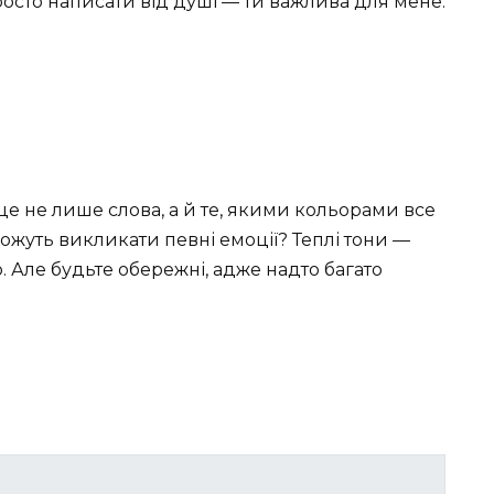
осто написати від душі — ти важлива для мене.
це не лише слова, а й те, якими кольорами все
ожуть викликати певні емоції? Теплі тони —
. Але будьте обережні, адже надто багато