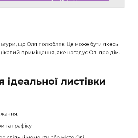
ьтури, що Оля полюбляє. Це може бути якесь
ікавий приміщення, яке нагадує Олі про дім.
 ідеальної листівки
ажання.
 та графіку.
 спільні моменти або місто Олі.