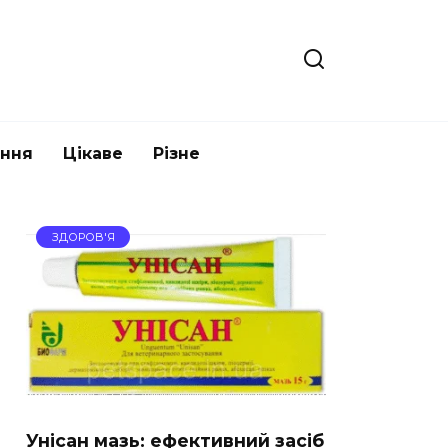
ання
Цікаве
Різне
ЗДОРОВ'Я
Унісан мазь: ефективний засіб