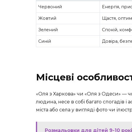
Червоний
Енергія, при
Жовтий
Щастя, оптим
Зелений
Спокій, ком
Синій
Довіра, безп
Місцеві особливост
«Оля з Харкова» чи «Оля з Одеси» — 
людина, несе в собі багато спогадів і
міста або села у вигляді фото чи ілюстра
Розмальовки для дітей 9-10 рок