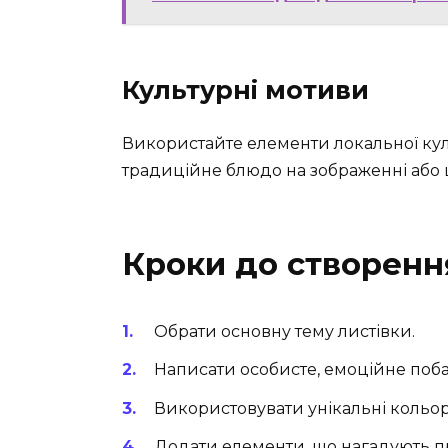
Культурні мотиви
Використайте елементи локальної кул
традиційне блюдо на зображенні або ц
Кроки до створення
Обрати основну тему листівки.
Написати особисте, емоційне поб
Використовувати унікальні кольори
Додати елементи, що нагадують про