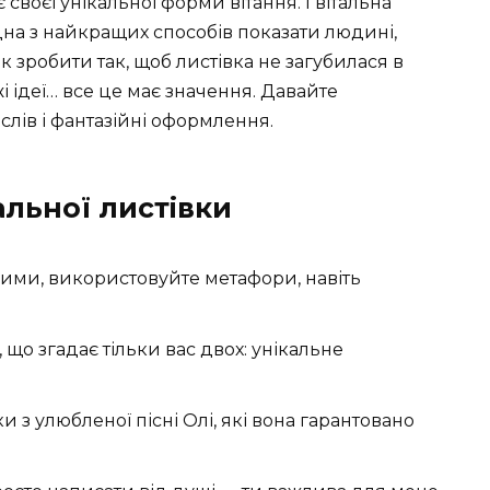
своєї унікальної форми вітання. І вітальна
на з найкращих способів показати людині,
к зробити так, щоб листівка не загубилася в
жі ідеї… все це має значення. Давайте
слів і фантазійні оформлення.
альної листівки
ими, використовуйте метафори, навіть
 що згадає тільки вас двох: унікальне
з улюбленої пісні Олі, які вона гарантовано