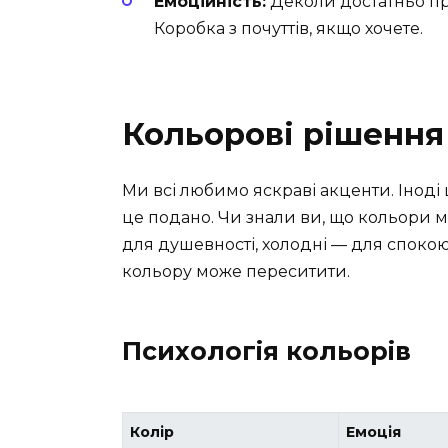
Емоційність:
Деколи достатньо пр
Коробка з почуттів, якщо хочете.
Кольорові рішення
Ми всі любимо яскраві акценти. Іноді 
це подано. Чи знали ви, що кольори м
для душевності, холодні — для спокою
кольору може переситити.
Психологія кольорів
Колір
Емоція