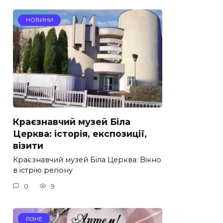
НОВИНИ
Краєзнавчий музей Біла
Церква: історія, експозиції,
візити
Краєзнавчий музей Біла Церква: Вікно
в істрію регіону
0
9
РІЗНЕ