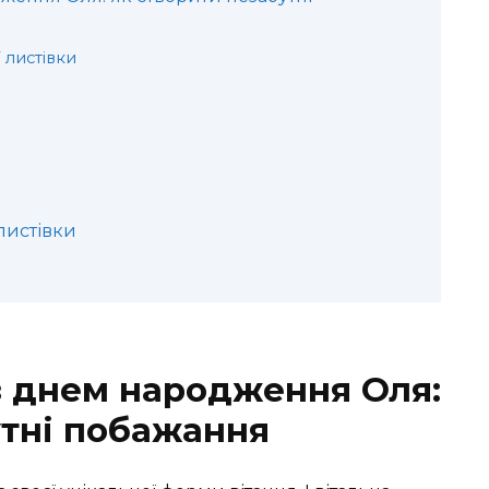
 листівки
листівки
 з днем народження Оля:
утні побажання