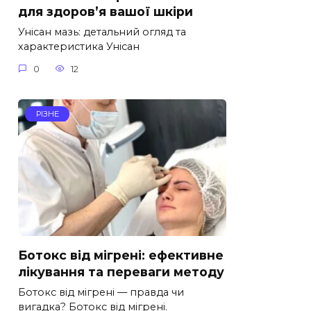
для здоров’я вашої шкіри
Унісан мазь: детальний огляд та
характеристика Унісан
0
12
РІЗНЕ
Ботокс від мігрені: ефективне
лікування та переваги методу
Ботокс від мігрені — правда чи
вигадка? Ботокс від мігрені.