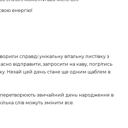
свою енергію!
ворили справді унікальну вітальну листівку з
сно відправити, запросити на каву, погрітись
нку. Нехай цей день стане ще одним щаблем в
ки перетворюють звичайний день народження в
кілька слів можуть змінити все.