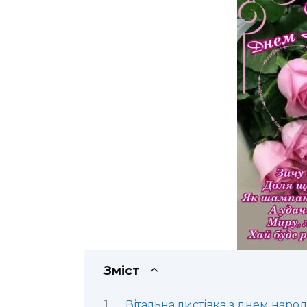
Зміст
Вітальна листівка з днем наро