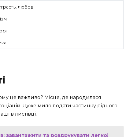
страсть, любов
ізм
форт
ека
і
чому це важливо? Місце, де народилася
 асоціацій. Дуже мило подати частинку рідного
ції в листівці.
ів: завантажити та роздрукувати легко!