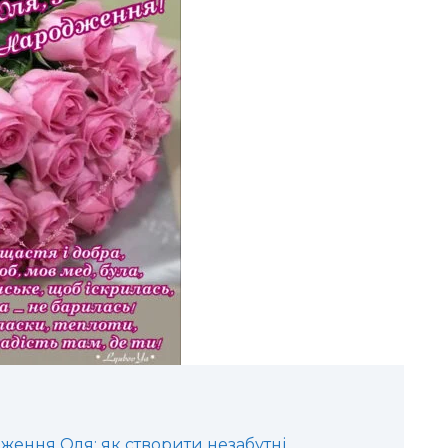
дження Оля: як створити незабутні