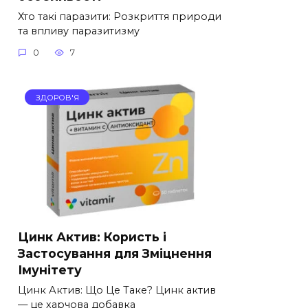
Хто такі паразити: Розкриття природи
та впливу паразитизму
0
7
ЗДОРОВ'Я
Цинк Актив: Користь і
Застосування для Зміцнення
Імунітету
Цинк Актив: Що Це Таке? Цинк актив
— це харчова добавка