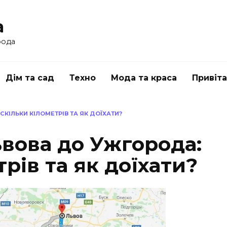
a
рода
Дім та сад
Техно
Мода та краса
Привіт
СКІЛЬКИ КІЛОМЕТРІВ ТА ЯК ДОЇХАТИ?
ьвова до Ужгорода:
рів та як доїхати?