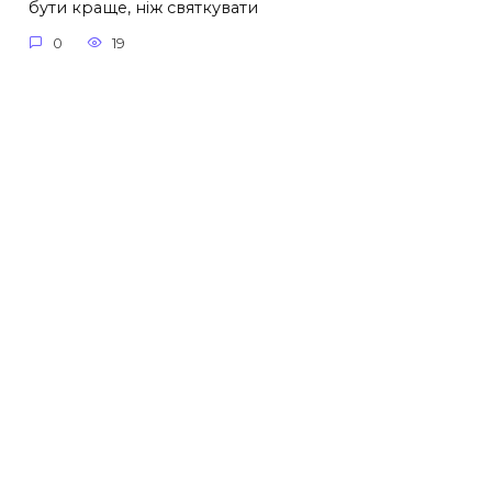
бути краще, ніж святкувати
0
19