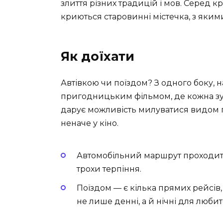
злиття різних традицій і мов. Серед 
криються старовинні містечка, з яким
Як доїхати
Автівкою чи поїздом? З одного боку, 
пригодницьким фільмом, де кожна зуп
дарує можливість милуватися видом гір
неначе у кіно.
Автомобільний маршрут проходить 
трохи терпіння.
Поїздом — є кілька прямих рейсів,
не лише денні, а й нічні для люби