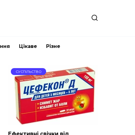
ання
Цікаве
Різне
СУСПІЛЬСТВО
Ефективні свічки від