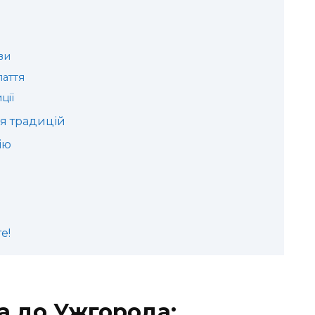
ви
аття
ції
ня традицій
ію
е!
а до Ужгорода: