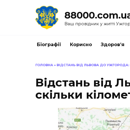
Перейти
до
88000.com.u
вмісту
Ваш провідник у житті Ужго
Біографії
Корисно
Здоров’я
ГОЛОВНА
»
ВІДСТАНЬ ВІД ЛЬВОВА ДО УЖГОРОДА: 
Відстань від Л
скільки кіломет