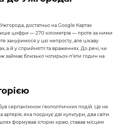
 Ужгорода, достатньо на Google Картах
 лише цифри — 270 кілометрів — проте за ними
айте зануримося у цю непросту, але цікаву
, а й у сприйнятті та враженнях. До речі, чи
ож займає близько чотирьох-п’яти годин на
торією
був серпантином геополітичних подій. Це не
 артерія, яка поєднує дві культури, два світи.
шлях формував історію краю, ставав місцем