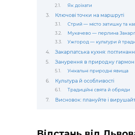
Як доїхати
Ключові точки на маршруті
Стрий — місто затишку та ка
Мукачево — перлина Закарп
Ужгород — культури й тради
Закарпатська кухня: поглинан
Занурення в природну гармон
Унікальні природні явища
Культура й особливості
Традиційні свята й обряди
Висновок: плануйте і вирушайт
Відстань від Львов