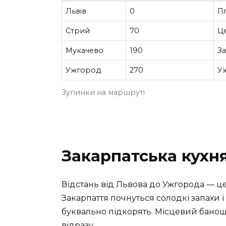
Львів
0
П
Стрий
70
Це
Мукачево
190
За
Ужгород
270
У
Зупинки на маршруті
Закарпатська кухн
Відстань від Львова до Ужгорода — ц
Закарпаття почнуться солодкі запахи і
буквально підкорять. Місцевий банош,
відразу.