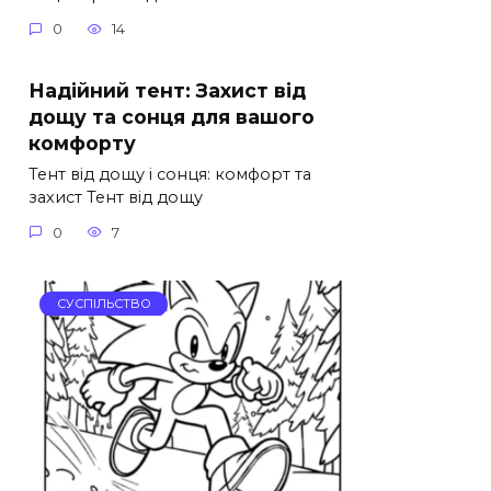
0
14
Надійний тент: Захист від
дощу та сонця для вашого
комфорту
Тент від дощу і сонця: комфорт та
захист Тент від дощу
0
7
СУСПІЛЬСТВО