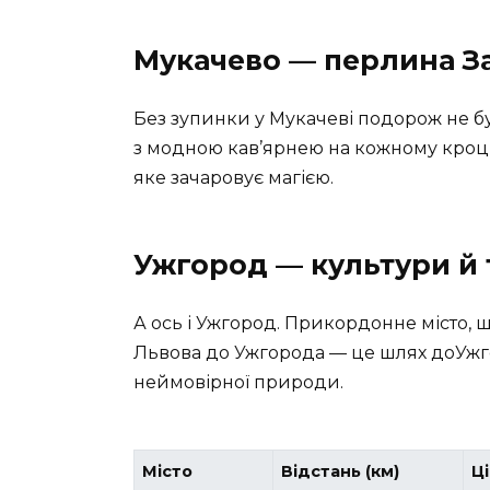
Мукачево — перлина З
Без зупинки у Мукачеві подорож не б
з модною кав’ярнею на кожному кроці,
яке зачаровує магією.
Ужгород — культури й 
А ось і Ужгород. Прикордонне місто, щ
Львова до Ужгорода — це шлях доУжгор
неймовірної природи.
Місто
Відстань (км)
Ці