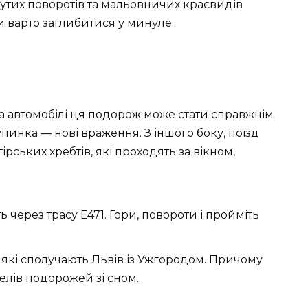
крутих поворотів та мальовничих краєвидів
и варто заглибитися у минуле.
на автомобілі ця подорож може стати справжнім
инка — нові враження. З іншого боку, поїзд
ських хребтів, які проходять за вікном,
через трасу E471. Гори, повороти і пройміть
 які сполучають Львів із Ужгородом. Причому
телів подорожей зі сном.