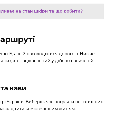
пливає на стан шкіри та що робити?
маршруті
ункт Б, але й насолодитися дорогою. Нижче
 тих, хто зацікавлений у дійсно насиченій
та кави
рі України. Виберіть час погуляти по затишних
 насолодитися містечковим життям.