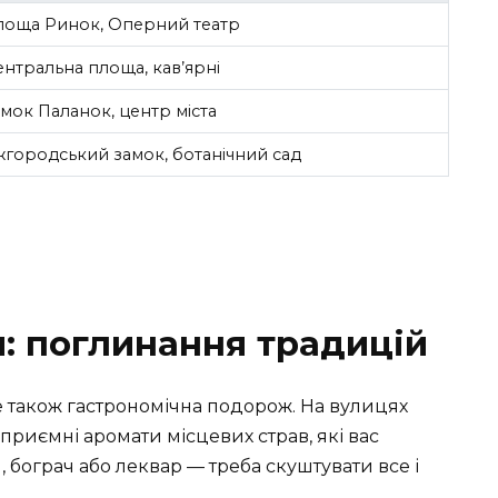
лоща Ринок, Оперний театр
нтральна площа, кав’ярні
мок Паланок, центр міста
жгородський замок, ботанічний сад
я: поглинання традицій
е також гастрономічна подорож. На вулицях
 приємні аромати місцевих страв, які вас
 бограч або леквар — треба скуштувати все і