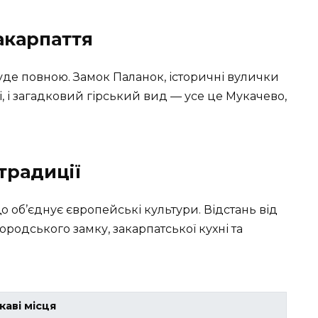
акарпаття
уде повною. Замок Паланок, історичні вулички
 і загадковий гірський вид — усе це Мукачево,
традиції
о об’єднує європейські культури. Відстань від
одського замку, закарпатської кухні та
каві місця