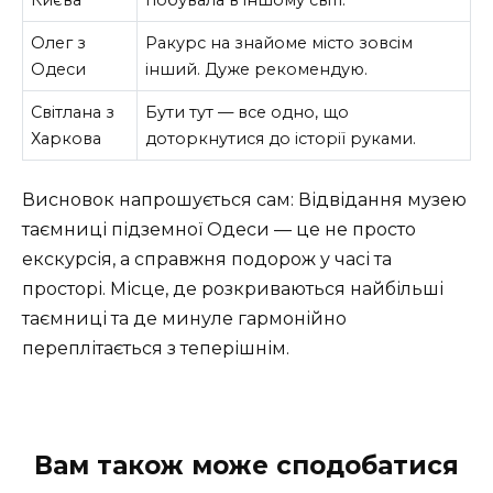
Києва
побувала в іншому світі.
Олег з
Ракурс на знайоме місто зовсім
Одеси
інший. Дуже рекомендую.
Світлана з
Бути тут — все одно, що
Харкова
доторкнутися до історії руками.
Висновок напрошується сам: Відвідання музею
таємниці підземної Одеси — це не просто
екскурсія, а справжня подорож у часі та
просторі. Місце, де розкриваються найбільші
таємниці та де минуле гармонійно
переплітається з теперішнім.
Вам також може сподобатися