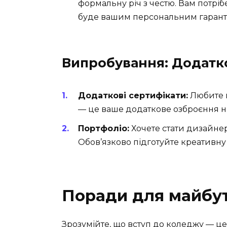
формальну річ з честю. Вам потрі
буде вашим персональним гарант
Випробування: Додатк
Додаткові сертифікати:
Любите м
— це ваше додаткове озброєння на
Портфоліо:
Хочете стати дизайнер
Обов’язково підготуйте креативну д
Поради для майбут
Зрозумійте, що вступ до коледжу — це