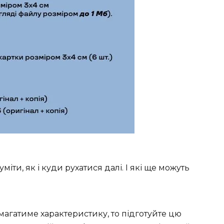
іти, як і куди рухатися далі. І які ще можуть
агатиме характеристику, то підготуйте цю