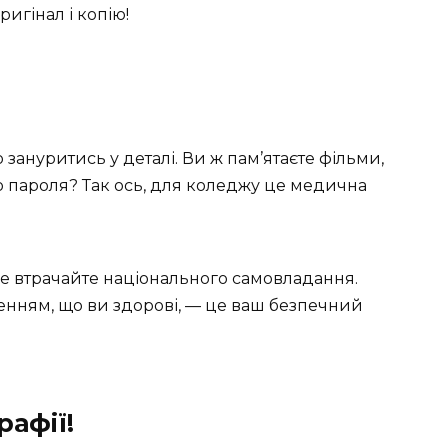
игінал і копію!
зануритись у деталі. Ви ж пам’ятаєте фільми,
о пароля? Так ось, для коледжу це медична
не втрачайте національного самовладання.
нням, що ви здорові, — це ваш безпечний
афії!