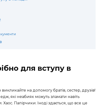
!
окументи
в
ібно для вступу в
но викликайте на допомогу братів, сестер, друзів!
ледж, які неабияк можуть зламати навіть
Хаос. Папірчики. Іноді здається, що все це