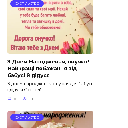
СУСПІЛЬСТВО
З Днем Народження, онучко!
Найкращі побажання від
бабусі й дідуся
З днем народження онучки для бабусі
і дідуся Ось цей
0
10
СУСПІЛЬСТВО