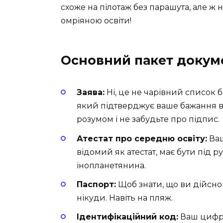
схоже на пілотаж без парашута, але ж
омріяною освіти!
Основний пакет докум
Заява:
Ні, це не чарівний список 
який підтверджує ваше бажання вс
розумом і не забудьте про підпис.
Атестат про середню освіту:
Ваш
відомий як атестат, має бути під р
інопланетянина.
Паспорт:
Щоб знати, що ви дійсно і
нікуди. Навіть на пляж.
Ідентифікаційний код:
Ваш цифро