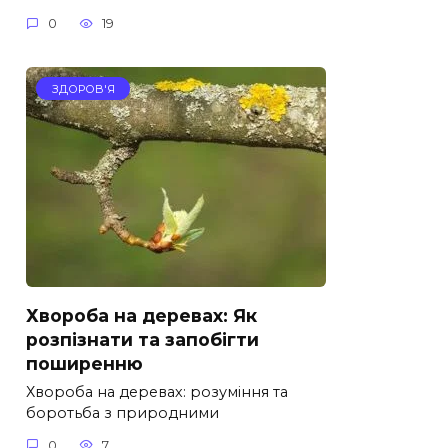
0
19
ЗДОРОВ'Я
Хвороба на деревах: Як
розпізнати та запобігти
поширенню
Хвороба на деревах: розуміння та
боротьба з природними
0
7