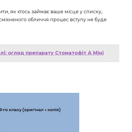
ти, як хтось займає ваше місце у списку,
усміхненого обличчя процес вступу не буде
лі: огляд препарату Стоматофіт А Міні