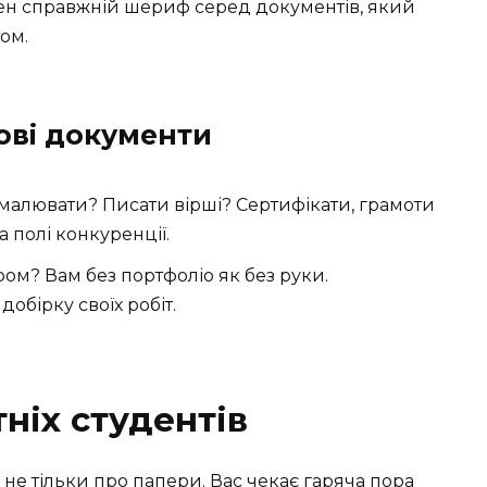
бен справжній шериф серед документів, який
ом.
ові документи
алювати? Писати вірші? Сертифікати, грамоти
 полі конкуренції.
ом? Вам без портфоліо як без руки.
обірку своїх робіт.
ніх студентів
 не тільки про папери. Вас чекає гаряча пора