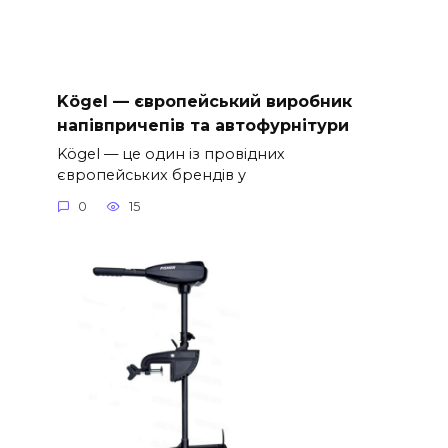
Kögel — європейський виробник
напівпричепів та автофурнітури
Kögel — це один із провідних
європейських брендів у
0
15