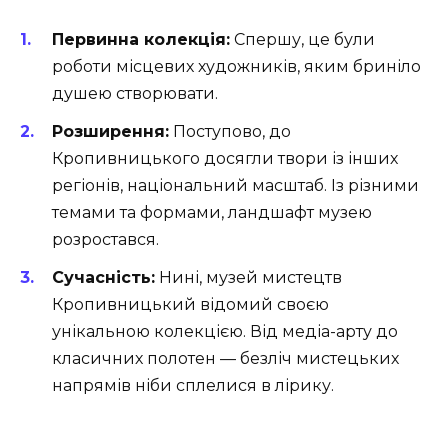
Первинна колекція:
Спершу, це були
роботи місцевих художників, яким бриніло
душею створювати.
Розширення:
Поступово, до
Кропивницького досягли твори із інших
регіонів, національний масштаб. Із різними
темами та формами, ландшафт музею
розростався.
Сучасність:
Нині, музей мистецтв
Кропивницький відомий своєю
унікальною колекцією. Від медіа-арту до
класичних полотен — безліч мистецьких
напрямів ніби сплелися в лірику.