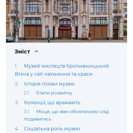
Зміст
Музей мистецтв Кропивницький:
Втеча у світ натхнення та краси
Історія появи музею
Етапи розвитку
Колекції, що вражають
Місця, що вам обов’язково слід
подивитись
Соціальна роль музею