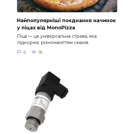
Найпопулярніші поєднання начинок
у піцах від MonoPizza
Піца — це універсальна страва, яка
підкорює різноманіттям смаків.
0
16