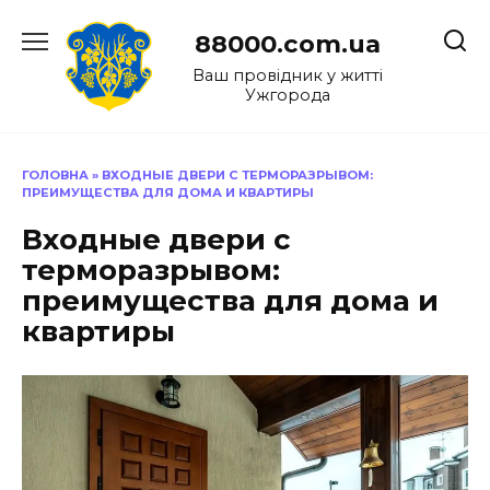
Перейти
до
88000.com.ua
вмісту
Ваш провідник у житті
Ужгорода
ГОЛОВНА
»
ВХОДНЫЕ ДВЕРИ С ТЕРМОРАЗРЫВОМ:
ПРЕИМУЩЕСТВА ДЛЯ ДОМА И КВАРТИРЫ
Входные двери с
терморазрывом:
преимущества для дома и
квартиры