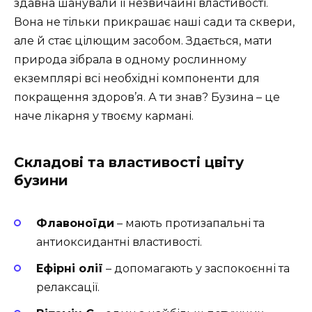
здавна шанували її незвичайні властивості.
Вона не тільки прикрашає наші сади та сквери,
але й стає цілющим засобом. Здається, мати
природа зібрала в одному рослинному
екземплярі всі необхідні компоненти для
покращення здоров’я. А ти знав? Бузина – це
наче лікарня у твоєму кармані.
Складові та властивості цвіту
бузини
Флавоноїди
– мають протизапальні та
антиоксидантні властивості.
Ефірні олії
– допомагають у заспокоєнні та
релаксації.