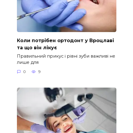
Коли потрібен ортодонт у Вроцлаві
та що він лікує
Правильний прикус і рівні зуби важливі не
лише для
0
9