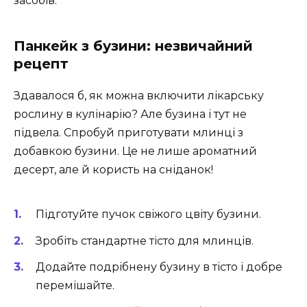
засобів.
Панкейк з бузини: незвичайний
рецепт
Здавалося б, як можна включити лікарську
рослину в кулінарію? Але бузина і тут не
підвела. Спробуй приготувати млинці з
добавкою бузини. Це не лише ароматний
десерт, але й користь на сніданок!
Підготуйте пучок свіжого цвіту бузини.
Зробіть стандартне тісто для млинців.
Додайте подрібнену бузину в тісто і добре
перемішайте.