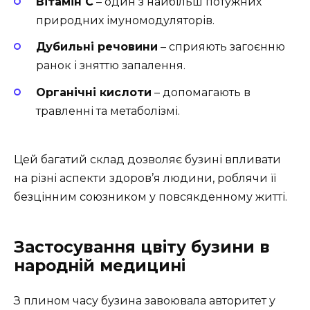
Вітамін С
– один з найбільш потужних
природних імуномодуляторів.
Дубильні речовини
– сприяють загоєнню
ранок і зняттю запалення.
Органічні кислоти
– допомагають в
травленні та метаболізмі.
Цей багатий склад дозволяє бузині впливати
на різні аспекти здоров’я людини, роблячи її
безцінним союзником у повсякденному житті.
Застосування цвіту бузини в
народній медицині
З плином часу бузина завоювала авторитет у