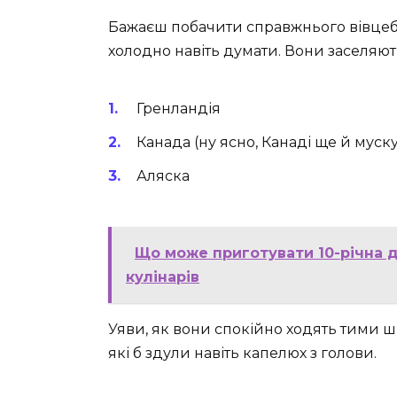
Бажаєш побачити справжнього вівцеби
холодно навіть думати. Вони заселяють 
Гренландія
Канада (ну ясно, Канаді ще й мус
Аляска
Що може приготувати 10-річна д
кулінарів
Уяви, як вони спокійно ходять тими 
які б здули навіть капелюх з голови.