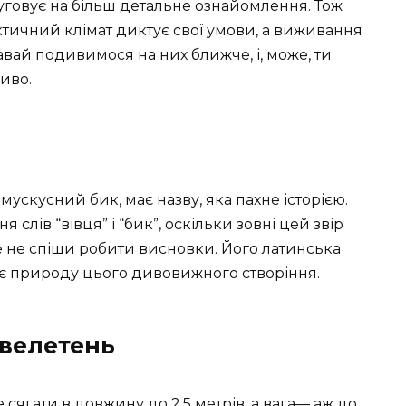
луговує на більш детальне ознайомлення. Тож
рктичний клімат диктує свої умови, а виживання
авай подивимося на них ближче, і, може, ти
иво.
ускусний бик, має назву, яка пахне історією.
 слів “вівця” і “бик”, оскільки зовні цей звір
ле не спіши робити висновки. Його латинська
ає природу цього дивовижного створіння.
 велетень
ягати в довжину до 2,5 метрів, а вага— аж до