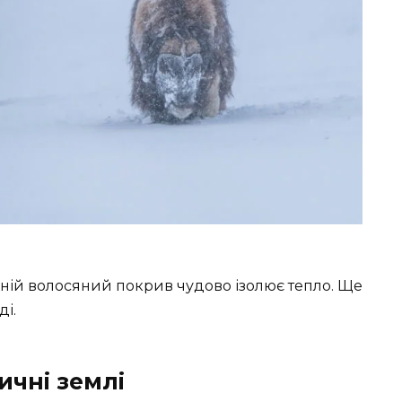
Їхній волосяний покрив чудово ізолює тепло. Ще
ді.
чні землі