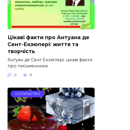
Цікаві факти про Антуана де
Сент-Екзюпері: життя та
творчість
Антуан де Сент Екзюпері: цікаві факти
про письменника
0
11
СУСПІЛЬСТВО