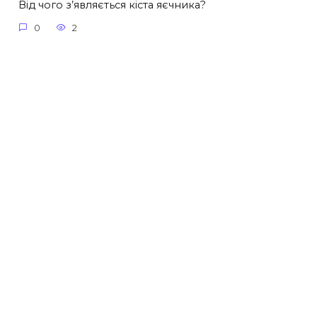
Від чого з’являється кіста яєчника?
0
2