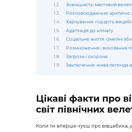
Зовнішність: мастивий велет
Розповсюдження: арктичні 
Харчування: гордість вівце
Адаптація до клімату
Соціальне життя: сімейні зб
Розмноження і виховання п
Загрози і охорона
Заключення: жива легенда в 
Цікаві факти про в
світ північних веле
Коли ти вперше чуєш про вівцебика, у