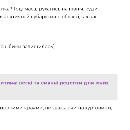
ка? Тоді маєш рухатись на північ, куди
арктичні й субарктичні області, такі як:
кусні бики залишилось)
итина: легкі та смачні рецепти для юних
широкими краями, не зважаючи на хуртовини,