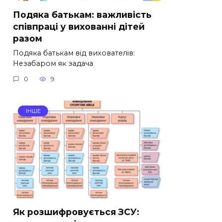
Подяка батькам: важливість
співпраці у вихованні дітей
разом
Подяка батькам від вихователів:
Незабаром як задача
0
9
ІНШЕ
Як розшифровується ЗСУ: