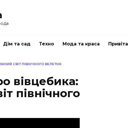
a
рода
Дім та сад
Техно
Мода та краса
Привіт
ИЖНИЙ СВІТ ПІВНІЧНОГО ВЕЛЕТНЯ
ро вівцебика:
іт північного