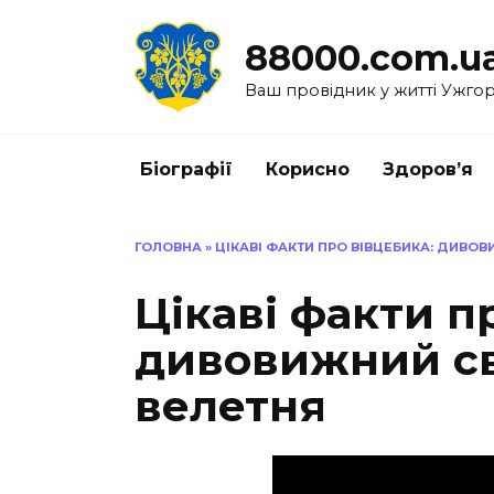
Перейти
до
88000.com.u
вмісту
Ваш провідник у житті Ужго
Біографії
Корисно
Здоров’я
ГОЛОВНА
»
ЦІКАВІ ФАКТИ ПРО ВІВЦЕБИКА: ДИВОВ
Цікаві факти п
дивовижний св
велетня