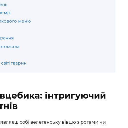
ень
землі
бикового меню
ирання
отомства
світі тварин
івцебика: інтригуючий
тнів
являєш собі велетенську вівцю з рогами чи