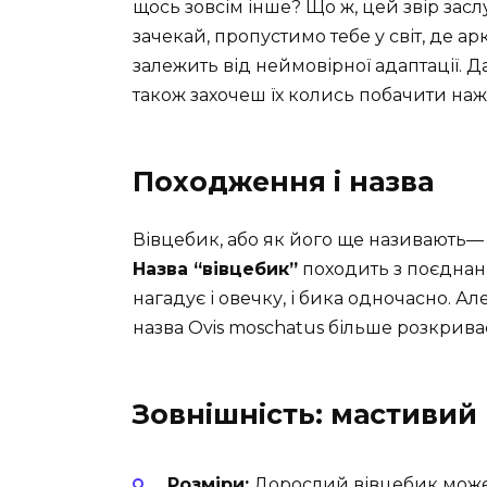
щось зовсім інше? Що ж, цей звір зас
зачекай, пропустимо тебе у світ, де а
залежить від неймовірної адаптації. Д
також захочеш їх колись побачити наж
Походження і назва
Вівцебик, або як його ще називають— м
Назва “вівцебик”
походить з поєднання
нагадує і овечку, і бика одночасно. А
назва Ovis moschatus більше розкрив
Зовнішність: мастивий
Розміри:
Дорослий вівцебик може с