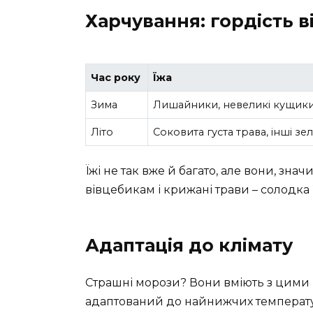
Харчування: гордість 
Час року
Їжа
Зима
Лишайники, невеликі кущики,
Літо
Соковита густа трава, інші з
Їжі не так вже й багато, але вони, знач
вівцебикам і крижані трави – солодка 
Адаптація до клімату
Страшні морози? Вони вміють з цими 
адаптований до найнижчих температу