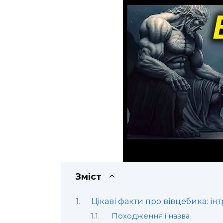
Зміст
Цікаві факти про вівцебика: ін
Походження і назва