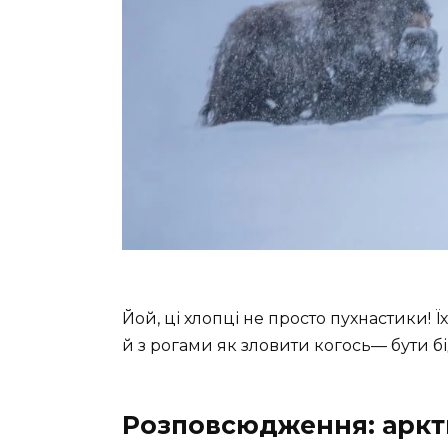
Йой, ці хлопці не просто пухнастики! 
й з рогами як зловити когось— бути бі
Розповсюдження: аркти