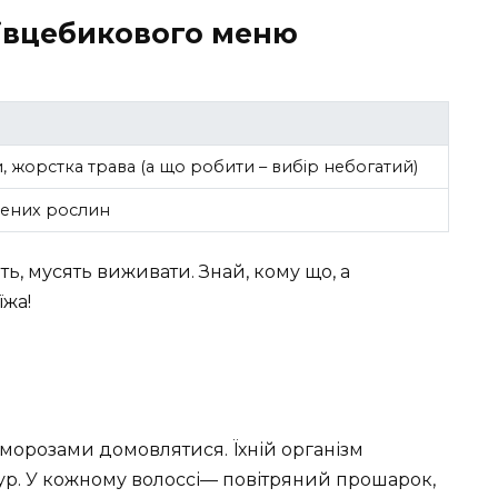
вівцебикового меню
 жорстка трава (а що робити – вибір небогатий)
елених рослин
ить, мусять виживати. Знай, кому що, а
їжа!
морозами домовлятися. Їхній організм
р. У кожному волоссі— повітряний прошарок,