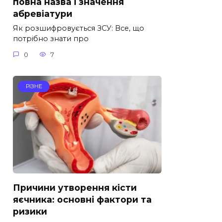
повна назва і значення
абревіатури
Як розшифровується ЗСУ: Все, що
потрібно знати про
0
7
РІЗНЕ
Причини утворення кісти
яєчника: основні фактори та
ризики