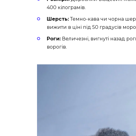
400 кілограмів.
Шерсть:
Темно-кава чи чорна шерс
вижити в ціні під 50 градусів моро
Роги:
Величезні, вигнуті назад роги
ворогів.