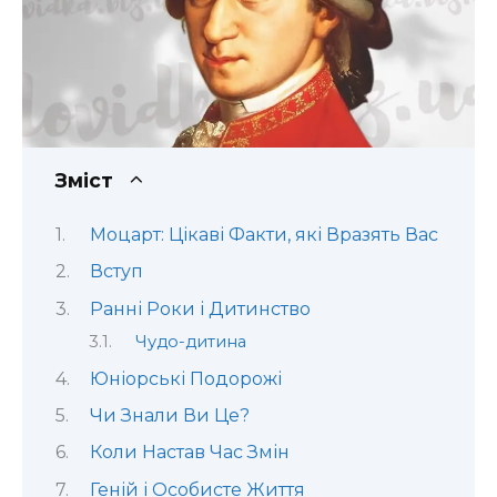
Зміст
Моцарт: Цікаві Факти, які Вразять Вас
Вступ
Ранні Роки і Дитинство
Чудо-дитина
Юніорські Подорожі
Чи Знали Ви Це?
Коли Настав Час Змін
Геній і Особисте Життя