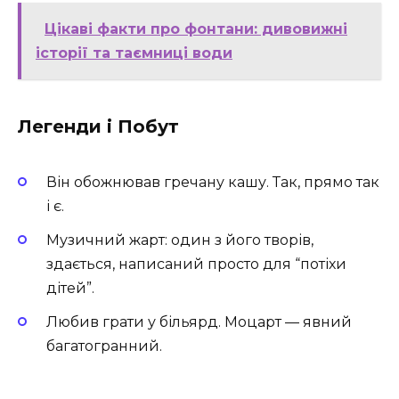
Цікаві факти про фонтани: дивовижні
історії та таємниці води
Легенди і Побут
Він обожнював гречану кашу. Так, прямо так
і є.
Музичний жарт: один з його творів,
здається, написаний просто для “потіхи
дітей”.
Любив грати у більярд. Моцарт — явний
багатогранний.