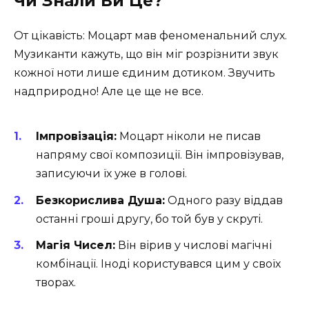
Чи Знали Ви Це?
От цікавість: Моцарт мав феноменальний слух.
Музиканти кажуть, що він міг розрізнити звук
кожної ноти лише єдиним дотиком. Звучить
надприродно! Але це ще не все.
Імпровізація:
Моцарт ніколи не писав
напряму свої композиції. Він імпровізував,
записуючи їх уже в голові.
Безкорислива Душа:
Одного разу віддав
останні гроші другу, бо той був у скруті.
Магія Чисел:
Він вірив у числові магічні
комбінації. Іноді користувався цим у своїх
творах.