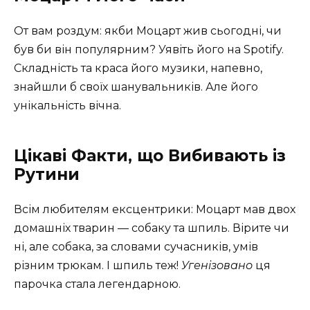
От вам роздум: якби Моцарт жив сьогодні, чи
був би він популярним? Уявіть його на Spotify.
Складність та краса його музики, напевно,
знайшли б своїх шанувальників. Але його
унікальність вічна.
Цікаві Факти, що Вибивають із
Рутини
Всім любителям ексцентрики: Моцарт мав двох
домашніх тварин — собаку та шпиль. Вірите чи
ні, але собака, за словами сучасників, умів
різним трюкам. І шпиль теж!
Угенізовано
ця
парочка стала легендарною.