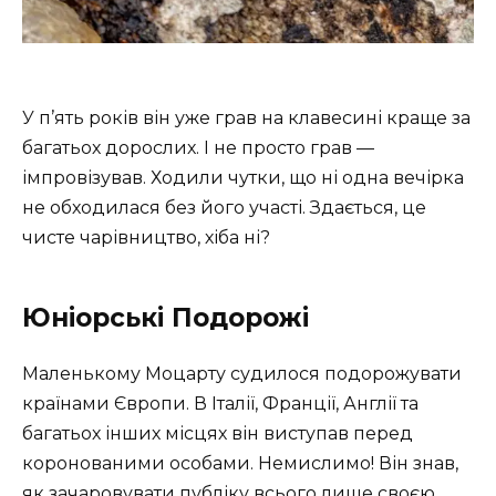
У п’ять років він уже грав на клавесині краще за
багатьох дорослих. І не просто грав —
імпровізував. Ходили чутки, що ні одна вечірка
не обходилася без його участі. Здається, це
чисте чарівництво, хіба ні?
Юніорські Подорожі
Маленькому Моцарту судилося подорожувати
країнами Європи. В Італії, Франції, Англії та
багатьох інших місцях він виступав перед
коронованими особами. Немислимо! Він знав,
як зачаровувати публіку всього лише своєю