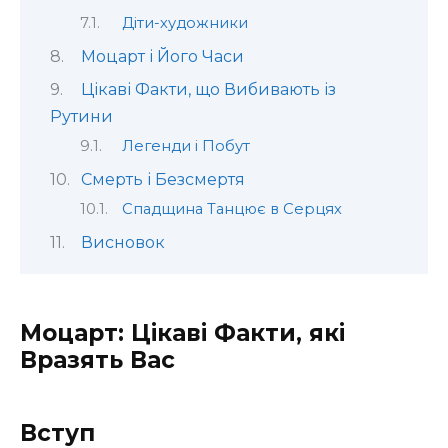
Діти-художники
Моцарт і Його Часи
Цікаві Факти, що Вибивають із
Рутини
Легенди і Побут
Смерть і Безсмертя
Спадщина Танцює в Серцях
Висновок
Моцарт: Цікаві Факти, які
Вразять Вас
Вступ