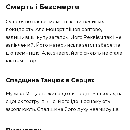
Смерть і Безсмертя
Остаточно настає момент, коли великих
покидають. Але Моцарт пішов раптово,
залишивши купу загадок. Його Реквієм так і не
закінчений. Його материнська земля зберегла
цю таємницю. Але, знаєте, його смерть не стала
кінцем історії.
Спадщина Танцює в Серцях
Музика Моцарта жива до сьогодні. У школах, на
сценах театру, в кіно. Його ідеї наснажують і
захоплюють. Спадщина його духу невмируща.