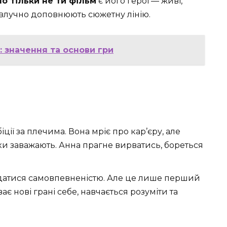
о тільки не ти фільм
є його герої — живі,
і влучно доповнюють сюжетну лінію.
 значення та основи гри
ції за плечима. Вона мріє про кар’єру, але
чки заважають. Анна прагне вирватись, бореться
датися самовпевненістю. Але це лише перший
є нові грані себе, навчається розуміти та