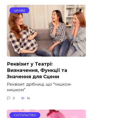
ЦІКАВЕ
Реквізит у Театрі:
Визначення, Функції та
Значення для Сцени
Реквізит: дрібниці, що “тишком-
нишком”
0
14
СУСПІЛЬСТВО