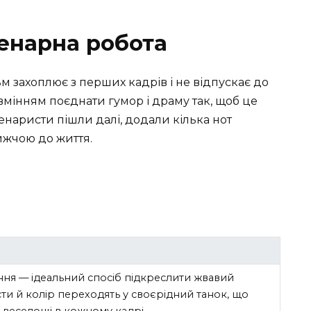
енарна робота
м захоплює з перших кадрів і не відпускає до
 вмінням поєднати гумор і драму так, щоб це
наристи пішли далі, додали кілька нот
ижчою до життя.
я — ідеальний спосіб підкреслити жвавий
асти й колір переходять у своєрідний танок, що
а веселощі в кожному кадрі.