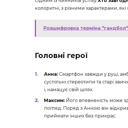
Одним із чинників успіху
Хто завгодн
колоритні, з різними характерами, як
Розшифровка терміна "гандбол":
Головні герої
Анна:
Смартфон завжди у руці, амбі
суспільні стереотипи та старі зви
і, намацує свій шлях.
Максим:
Його впевненість може з
погляд. Поряд з Анною він відкрива
приймати інших без прикрас.