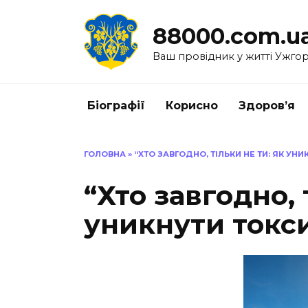
Перейти
до
88000.com.u
вмісту
Ваш провідник у житті Ужго
Біографії
Корисно
Здоров’я
ГОЛОВНА
»
“ХТО ЗАВГОДНО, ТІЛЬКИ НЕ ТИ: ЯК У
“Хто завгодно, 
уникнути токс