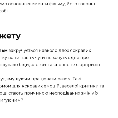
ремо основні елементи фільму, його головні
обі.
южету
ільм
закручується навколо двох яскравих
тку вони навіть чути не хочуть одне про
 віщувало біди, але життя сповнене сюрпризів.
 кут, змушуючи працювати разом. Такі
рмом для яскравих емоцій, веселої критики та
нощі стають причиною несподіваних змін у їх
тригуючим?