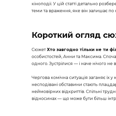
кіноподії. У цій статті детально розбе
теми та враження, яке він залишає по с
Короткий огляд с
Сюжет
Хто завгодно тільки не ти ф
особистостей, Анни та Максима. Споча
одного. Зустрілися — і наче нічого не
Чергова комічна ситуація заганяє їх у
несподівані обставини стають плацда
неймовірних відкриттів. Спільні труд
відносинах — що може бути більш ін