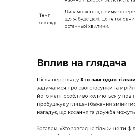
Динамічність підтримує інтерес
Темп
що ж буде далі. Це і є головн
оповіді
останньої хвилини.
Вплив на глядача
Після перегляду
Хто завгодно тільки
задуматися про свої стосунки та мрій
його магії, особливо колиються у пові
пробуджує у глядачі бажання змінитися
нагадує, що кохання та дружба можу
Загалом, «Хто завгодно тільки не ти фі