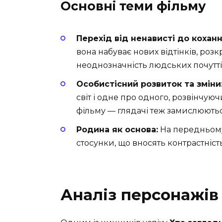
Основні теми фільму
Перехід від ненависті до коханн
вона набуває нових відтінків, роз
неоднозначність людських почутті
Особистісний розвиток та зміни
світ і одне про одного, розвінчуюч
фільму — глядачі теж замислюють
Родина як основа:
На передньому 
стосунки, що вносять контрастність
Аналіз персонажів