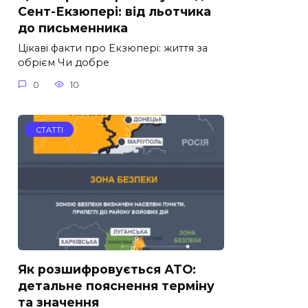
Сент-Екзюпері: від льотчика
до письменника
Цікаві факти про Екзюпері: життя за
обрієм Чи добре
0
10
СТАТТІ
Як розшифровується АТО:
детальне пояснення терміну
та значення