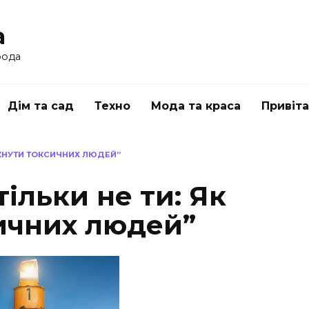
a
рода
Дім та сад
Техно
Мода та краса
Привіт
НИКНУТИ ТОКСИЧНИХ ЛЮДЕЙ”
тільки не ти: Як
ичних людей”