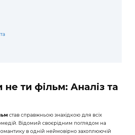
та
 не ти фільм: Аналіз та
льм
став справжньою знахідкою для всіх
медій. Відомий своєрідним поглядом на
а романтику в одній неймовірно захоплюючій