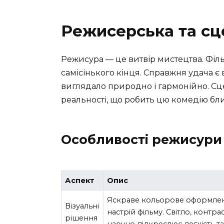
Режисерська та сц
Режисура — це витвір мистецтва. Філь
самісінького кінця. Справжня удача є
виглядало природно і гармонійно. Сце
реальності, що робить цю комедію бл
Особливості режисури
Аспект
Опис
Яскраве кольорове оформленн
Візуальні
настрій фільму. Світло, контр
рішення
наочно підкреслює легкість т