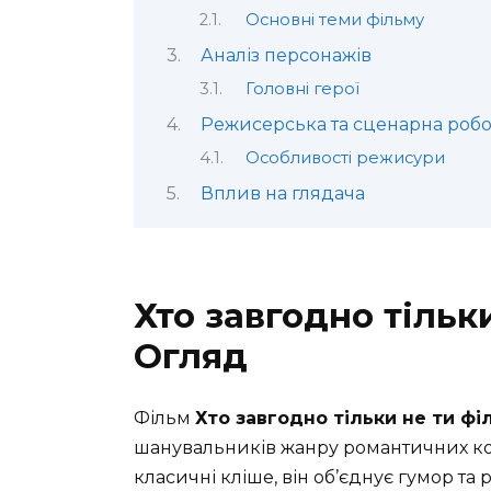
Основні теми фільму
Аналіз персонажів
Головні герої
Режисерська та сценарна робо
Особливості режисури
Вплив на глядача
Хто завгодно тільки
Огляд
Фільм
Хто завгодно тільки не ти фі
шанувальників жанру романтичних ко
класичні кліше, він об’єднує гумор т