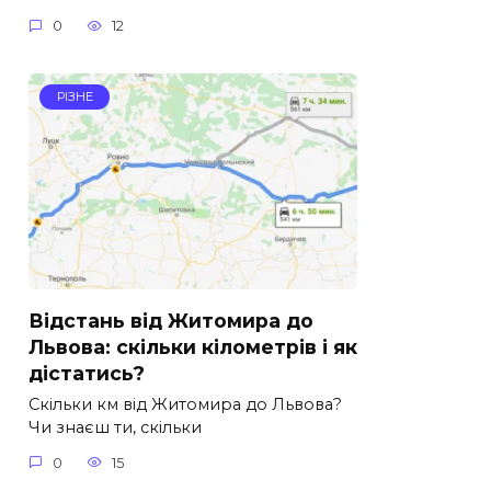
0
12
РІЗНЕ
Відстань від Житомира до
Львова: скільки кілометрів і як
дістатись?
Скільки км від Житомира до Львова?
Чи знаєш ти, скільки
0
15