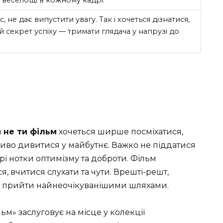
, не дає випустити увагу. Так і хочеться дізнатися,
ий секрет успіху — тримати глядача у напрузі до
 не ти фільм
хочеться ширше посміхатися,
ливо дивитися у майбутнє. Важко не піддатися
трі нотки оптимізму та доброти. Фільм
, вчитися слухати та чути. Врешті-решт,
ть прийти найнеочікуванішими шляхами.
льм» заслуговує на місце у колекції