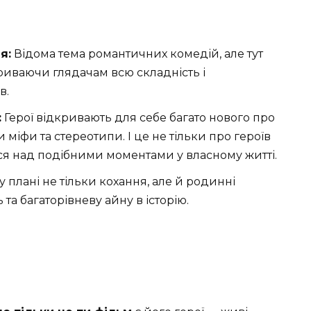
я:
Відома тема романтичних комедій, але тут
криваючи глядачам всю складність і
в.
:
Герої відкривають для себе багато нового про
и міфи та стереотипи. І це не тільки про героїв
ся над подібними моментами у власному житті.
плані не тільки кохання, але й родинні
 та багаторівневу айну в історію.