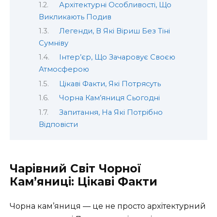
Архітектурні Особливості, Що
Викликають Подив
Легенди, В Які Віриш Без Тіні
Сумніву
Інтер’єр, Що Зачаровує Своєю
Атмосферою
Цікаві Факти, Які Потрясуть
Чорна Кам’яниця Сьогодні
Запитання, На Які Потрібно
Відповісти
Чарівний Світ Чорної
Кам’яниці: Цікаві Факти
Чорна кам’яниця — це не просто архітектурний