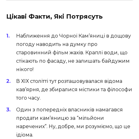
Цікаві Факти, Які Потрясуть
Наближення до Чорної Кам’яниці в дощову
погоду наводить на думку про
старовинний фільм жахів. Краплі води, що
стікають по фасаду, не залишать байдужим
нікого!
В ХІХ столітті тут розташовувалася відома
кав’ярня, де збиралися містики та філософи
того часу.
Один з попередніх власників намагався
продати кам’яницю за “мільйони
наречених”. Ну, добре, ми розуміємо, що це
ідіома.