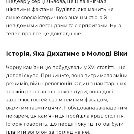
шедевр у серці Львова, це ціла енігма з
цікавими фактами. Будівля, яка манить не
лише своєю історичною значимістю, а й
невідомими легендами та сюрпризами. Ну, а
тепер про все це докладніше.
Історія, Яка Дихатиме в Молоді Віки
Чорну кам’яницю побудували у ХVI столітті. І це
доволі скупо. Прикиньте, вона витримала зміни
режимів, війн і революцій. Один з найстаріших
зразків ренесансної архітектури; вона досі
захоплює гостей своїм темним фасадом,
вкритим таємницями. Побудована закладеним
пекарем, ця кам’яниця пройшла крізь століття.
Історія говорить, що перші покупці готові були
платити золотом за погляд на неї.