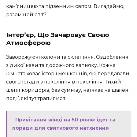
кам’яницею та підземним світом. Вигадаймо,
разом цей світ?
Інтер’єр, Що Зачаровує Своєю
Атмосферою
Заворожуючі колони та склепіння. Оздоблення
з дикої кави та дорожчого вапняку. Кожна
кімната ховає історії мешканців, які передавали
свої спогади з покоління в покоління. Тихий
шепіт коридорів, без сумніву, натякає на шалені
події, які тут трапилися.
Привітання жінці на 50 років: ідеї та
поради для святкового натхнення