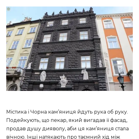
Містика і Чорна кам’яниця йдуть рука об руку.
Подейкують, що пекар, який вигадав її фасад,
продав душу дияволу, аби ця кам’яниця стала
вічною. Інші натякають про таємний хід між