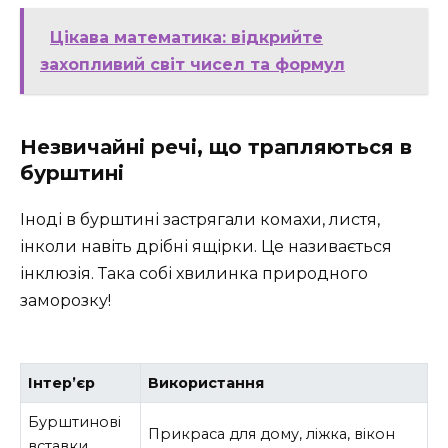
Цікава математика: відкрийте
захопливий світ чисел та формул
Незвичайні речі, що трапляються в
бурштині
Іноді в бурштині застрягали комахи, листя,
інколи навіть дрібні ящірки. Це називається
інклюзія. Така собі хвилинка природного
заморозку!
Інтер’єр
Використання
Бурштинові
Прикраса для дому, ліжка, вікон
вставки