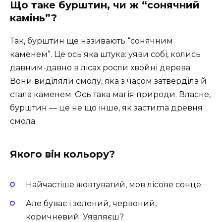
Що таке бурштин, чи ж “сонячний
камінь”?
Так, бурштин ще називають “сонячним
каменем”. Це ось яка штука: уяви собі, колись
давним-давно в лісах росли хвойні дерева.
Вони виділяли смолу, яка з часом затверділа й
стала каменем. Ось така магія природи. Власне,
бурштин — це не що інше, як застигла древня
смола.
Якого він кольору?
Найчастіше жовтуватий, мов лісове сонце.
Але буває і зелений, червоний,
коричневий. Уявляєш?