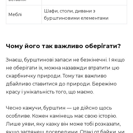
Шафи, столи, дивани з
Меблі
бурштиновими елементами
Чому його так важливо оберігати?
Знаєш, бурштинові запаси не безкінечні. І якщо
не оберігати їх, можна назавжди втратити цю
скарбничку природи. Тому так важливо
дбайливо ставитися до природи. Бережімо
красу і унікальність того, що маємо.
Чесно кажучи, бурштин — це дійсно щось
особливе. Кожен камінець має свою історію.
Лише уяви, яку казку він може тобі розказати,
якщо заглянеш досередини. Отакі от байки, чи