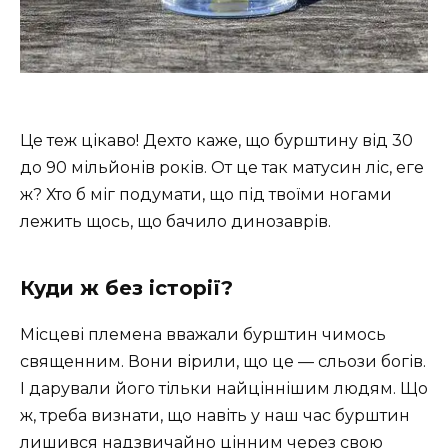
Це теж цікаво! Дехто каже, що бурштину від 30
до 90 мільйонів років. От це так матусин ліс, еге
ж? Хто б міг подумати, що під твоїми ногами
лежить щось, що бачило динозаврів.
Куди ж без історії?
Місцеві племена вважали бурштин чимось
священним. Вони вірили, що це — сльози богів.
І дарували його тільки найціннішим людям. Що
ж, треба визнати, що навіть у наш час бурштин
лишився надзвичайно цінним через свою