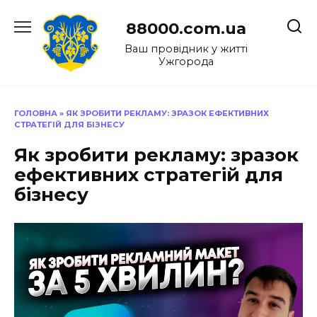
Перейти
до
88000.com.ua
вмісту
Ваш провідник у житті
Ужгорода
ГОЛОВНА
»
ЯК ЗРОБИТИ РЕКЛАМУ: ЗРАЗОК ЕФЕКТИВНИХ
СТРАТЕГІЙ ДЛЯ БІЗНЕСУ
Як зробити рекламу: зразок
ефективних стратегій для
бізнесу